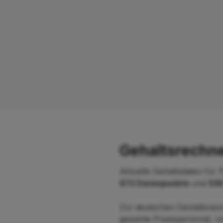
Gehaltsrechne
Aktuelle Gehaltsdaten für
7
672 Datenpunkte
und
536
Zur deutschen Dentalbranc
gesamte Praxispersonal, vo