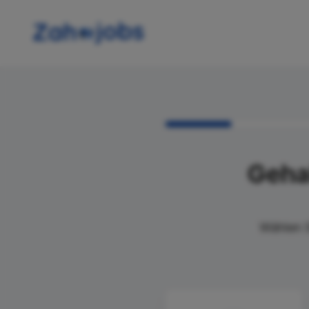
Geha
Wählen S