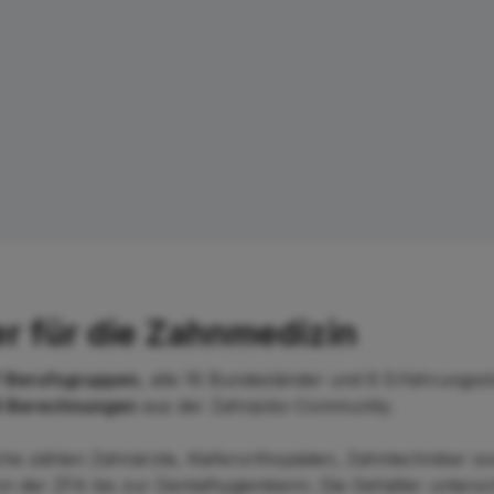
r für die Zahnmedizin
 Berufsgruppen
, alle 16 Bundesländer und 6 Erfahrungsst
 Berechnungen
aus der Zahnjobs-Community.
he zählen Zahnärzte, Kieferorthopäden, Zahntechniker so
n der ZFA bis zur Dentalhygienikerin. Die Gehälter untersc