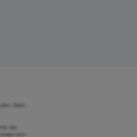
ufen. Basis:
wie das
heiden sich