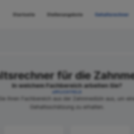
Startseite
Stellenangebote
Gehaltsrechner
ltsrechner für die Zahnme
In welchem Fachbereich arbeiten Sie?
PFLICHTFELD
ie Ihren Fachbereich aus der Zahnmedizin aus, um ein
Gehaltsschätzung zu erhalten.