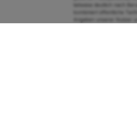
teilweise deutlich nach Be
kombiniert öffentliche Tar
Angaben unserer Nutzer und
Berufsgruppen im Üb
Bundesweite Durchschnittswerte
Berufsgruppe
Dentalhygienikerin (DH)
Kieferorthopäden
Zahnmedizinische Fachan
Zahnmedizinische Prophy
Zahnmedizinische Verwal