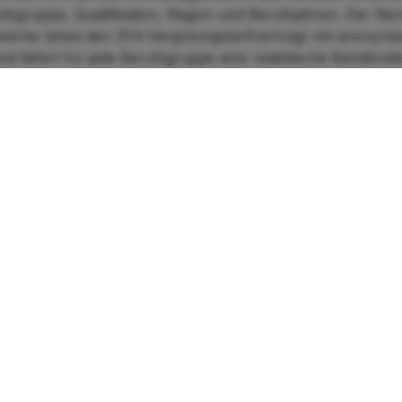
rufsgruppe, Qualifikation, Region und Berufsjahren. Der Re
ifwerke (etwa den ZFA-Vergütungstarifvertrag) mit anonymis
 liefert für jede Berufsgruppe eine realistische Bandbreit
erblick
 je Berufsgruppe. Klicken Sie auf eine Berufsgruppe, um die Detail
Ø Min
Ø Max
32.894 €
40.214 €
83.007 €
112.334 €
gestellte (ZFA)
29.620 €
36.221 €
laxeassistentin (ZMP)
32.894 €
40.214 €
tungsassistentin (ZMV)
31.743 €
38.790 €