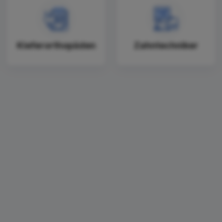
Kieferorthopäden
Zahntechniker