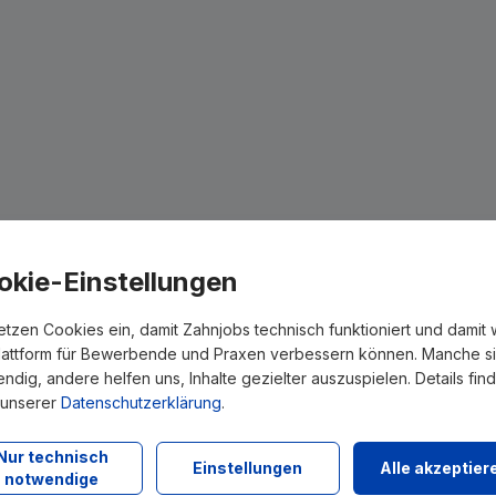
okie-Einstellungen
etzen Cookies ein, damit Zahnjobs technisch funktioniert und damit 
lattform für Bewerbende und Praxen verbessern können. Manche s
ndig, andere helfen uns, Inhalte gezielter auszuspielen. Details fin
 unserer
Datenschutzerklärung
.
Nur technisch
Einstellungen
Alle akzeptier
notwendige