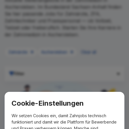
Aktuelle Stellenangebote in der Zahnmedizin in
Aschersleben. Im Bundesland Sachsen-Anhalt finden
Sie hier passende Jobs für Zahnärzte, ZFA,
Zahntechniker und Praxispersonal — ob Vollzeit,
Teilzeit oder freiberuflich. Starten Sie Ihre Karriere in
der Zahnmedizin in Aschersleben.
Zahnärzte
Aschersleben
Clear all
Filter
Cookie-Einstellungen
Wir setzen Cookies ein, damit Zahnjobs technisch
funktioniert und damit wir die Plattform für Bewerbende
und Praxen verbessern können. Manche sind