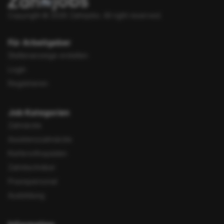
Copyright © 2026 Zahnjobs.
All right reserved.
Für Arbeitgeber
Stellenanzeige erstellen
Login
Registrieren
Job Kategorien
Zahnärzte
Assistenzzahnärzte
Kieferorthopäden
Zahntechniker
Praxispersonal
Ausbildung