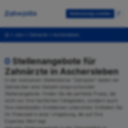
Stellenanzeige erstellen
Jobs
Zahnärzte
Aschersleben
0
Stellenangebote für
Zahnärzte in Aschersleben
In der exklusiven Stellenbörse "Zahnjobs" bieten wir
Zahnärzten eine Vielzahl anspruchsvoller
Stellenangebote. Finden Sie die perfekte Praxis, die
nicht nur Ihre fachlichen Fähigkeiten, sondern auch
Ihre individuellen Ambitionen unterstützt. Entfalten Sie
Ihr Potenzial in einer Umgebung, die auf Ihre
Expertise Wert legt.