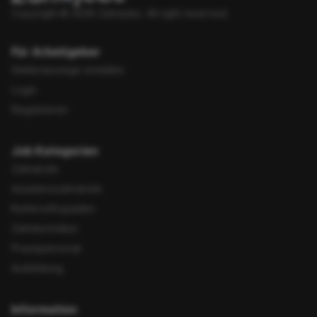
Copyright © 2026 Zahnjobs.
All right reserved.
Für Arbeitgeber
Stellenanzeige erstellen
Login
Registrieren
Job Kategorien
Zahnärzte
Assistenzzahnärzte
Kieferorthopäden
Zahntechniker
Praxispersonal
Ausbildung
Information