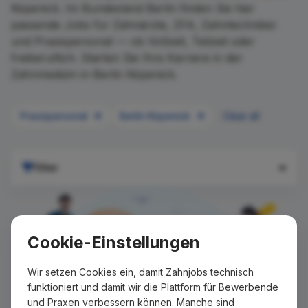
Köpenick. Im Bundesland Berlin finden Sie hier
passende Jobs für Zahnärzte, ZFA, Zahntechniker
und Praxispersonal — ob Vollzeit, Teilzeit oder
freiberuflich. Starten Sie Ihre Karriere in der
Zahnmedizin in Berlin Köpenick.
Praxispersonal
Berlin Köpenick
Clear all
Filter
Cookie-Einstellungen
Wir setzen Cookies ein, damit Zahnjobs technisch
funktioniert und damit wir die Plattform für Bewerbende
und Praxen verbessern können. Manche sind