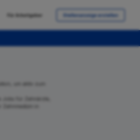
Für Arbeitgeber
Stellenanzeige erstellen
ition, um aktiv zum
e Jobs für Zahnärzte,
er Zahnmedizin in