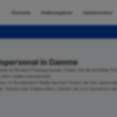
Startseite
Stellenangebote
Gehaltsrechner
ispersonal in Damme
bote im Bereich Praxispersonal. Finden Sie die perfekte Pos
uflich weiterzuentwickeln.
mme. Im Bundesland Niedersachsen finden Sie hier passend
Teilzeit oder freiberuflich. Starten Sie Ihre Karriere in d