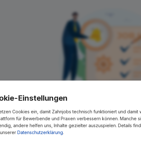
ür Ihre Suche konnte kein Erg
okie-Einstellungen
werden!
etzen Cookies ein, damit Zahnjobs technisch funktioniert und damit 
r teilen Ihnen gern mit, wenn es ein neues Stellenangebot 
lattform für Bewerbende und Praxen verbessern können. Manche s
für einfach in den kostenlosen Newsletter ein.
ndig, andere helfen uns, Inhalte gezielter auszuspielen. Details fin
 unserer
Datenschutzerklärung
.