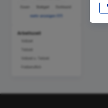
Essen
Stuttgart
Dortmund
mehr anzeigen (17)
Arbeitszeit
Vollzeit
Teilzeit
Vollzeit o. Teilzeit
Freiberuflich