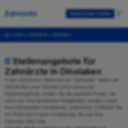
Stellenanzeige erstellen
Jobs
Zahnärzte
Dinslaken
0
Stellenangebote für
Zahnärzte in Dinslaken
In der exklusiven Stellenbörse "Zahnjobs" bieten wir
Zahnärzten eine Vielzahl anspruchsvoller
Stellenangebote. Finden Sie die perfekte Praxis, die
nicht nur Ihre fachlichen Fähigkeiten, sondern auch
Ihre individuellen Ambitionen unterstützt. Entfalten Sie
Ihr Potenzial in einer Umgebung, die auf Ihre
Expertise Wert legt.