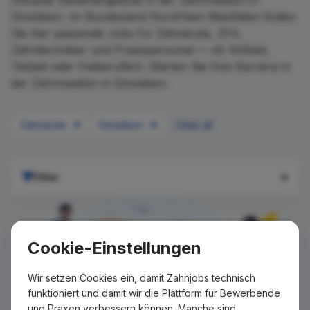
Aktuelle Stellenangebote in der Zahnmedizin in
Dinslaken. Im Bundesland Nordrhein-Westfalen finden
Sie hier passende Jobs für Zahnärzte, ZFA,
Zahntechniker und Praxispersonal — ob Vollzeit,
Teilzeit oder freiberuflich. Starten Sie Ihre Karriere in
der Zahnmedizin in Dinslaken.
Zahnärzte
Dinslaken
Clear all
Filter
Cookie-Einstellungen
Wir setzen Cookies ein, damit Zahnjobs technisch
funktioniert und damit wir die Plattform für Bewerbende
und Praxen verbessern können. Manche sind