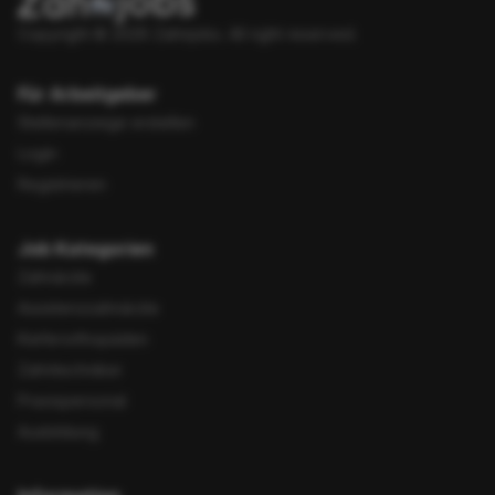
Copyright © 2026 Zahnjobs.
All right reserved.
Für Arbeitgeber
Stellenanzeige erstellen
Login
Registrieren
Job Kategorien
Zahnärzte
Assistenzzahnärzte
Kieferorthopäden
Zahntechniker
Praxispersonal
Ausbildung