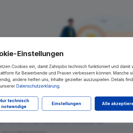
okie-Einstellungen
etzen Cookies ein, damit Zahnjobs technisch funktioniert und damit 
lattform für Bewerbende und Praxen verbessern können. Manche s
ndig, andere helfen uns, Inhalte gezielter auszuspielen. Details fin
 unserer
Datenschutzerklärung
.
ür Ihre Suche konnte kein Erg
Nur technisch
werden!
Einstellungen
Alle akzeptier
notwendige
r teilen Ihnen gern mit, wenn es ein neues Stellenangebot 
für einfach in den kostenlosen Newsletter ein.