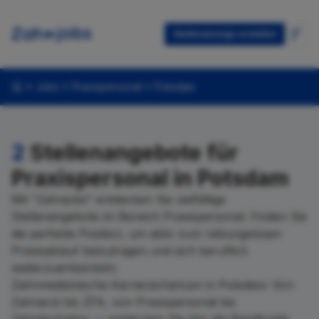
Stellenanzeige erstellen
Jobs
Praxispersonal
Potsdam
2
Stellenangebote für
Praxispersonal in Potsdam
Mit "Zahnjobs" entdecken Sie vielfältige
Stellenangebote im Bereich Praxispersonal. Finden Sie
die perfekte Position, um aktiv zum reibungslosen
Praxisablauf beizutragen und sich beruflich
weiterzuentwickeln.
Zahnmedizinische Karrierechancen in Potsdam: Von
Zahnarzt bis ZFA, von Praxispersonal bis