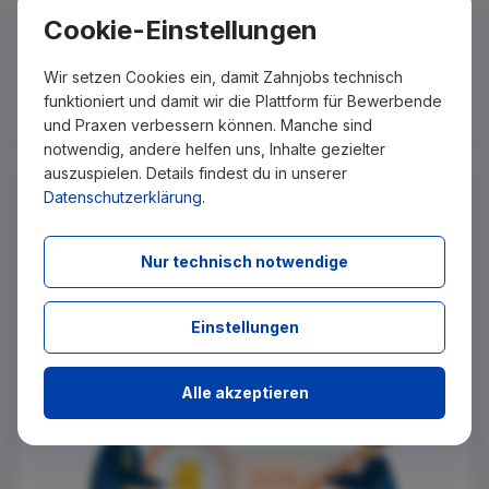
Zahnärzte am Jägertor Claudia Buschow, René
Cookie-Einstellungen
Buschow, Kristin Bisle-von Ardenne, Reinhard Bocker
Zahnmedizinische Fachangestellte (m/w/d)
vor 2 Wochen
Potsdam
Wir setzen Cookies ein, damit Zahnjobs technisch
Du suchst eine Praxis, die sich für die Zukunft
funktioniert und damit wir die Plattform für Bewerbende
aufstellt? Wir suchen Menschen, die mitgestalten
und Praxen verbessern können. Manche sind
wollen! Bei den Zahnärzten am Jägertor in P...
notwendig, andere helfen uns, Inhalte gezielter
Keinen passenden Job gefunden?
auszuspielen. Details findest du in unserer
Datenschutzerklärung
.
Wir senden Ihnen passende Stellenangebote per E-Mail
zu, sobald diese auf Zahnjobs eingestellt wurden. Tragen
Sie sich dazu einfach kostenlos in unseren Newsletter ein.
Nur technisch notwendige
Ich stimme zu, über neue Stellenangebote per E-Mail
Einstellungen
benachrichtigt zu werden.
Absenden
Alle akzeptieren