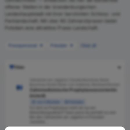
Zahntechniker — entdecken Sie hier die Bandbreite
offener Stellen in der brandenburgischen
Landeshauptstadt mit ihrer berühmten Schloss- und
Parklandschaft. Mit über 80 Zahnarztpraxen bietet
Potsdam eine attraktive Praxis-Landschaft.
Praxispersonal
Potsdam
Clear all
Filter
Zahnärzte am Jägertor Claudia Buschow, René
Buschow, Kristin Bisle-von Ardenne, Reinhard Bocker
Zahnmedizinische Prophylaxeassistentin
(m/w/d)
vor 2 Wochen
Potsdam
Für dich ist Prophylaxe mehr als nur ein
Behandlungsablauf? Dann passt du perfekt zu uns!
Bei den Zahnärzten am Jägertor in Potsdam
verstehe...