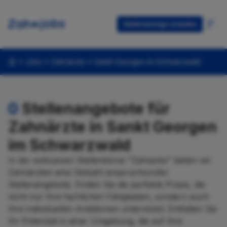
Stellenanzeige erstellen
Jobs
Zahnärzte
Sankt Georgen im Schwarzwald
0
Stellenangebote für
Zahnärzte in Sankt Georgen
im Schwarzwald
In der exklusiven Stellenbörse "Zahnjobs" bieten wir
Zahnärzten eine Vielzahl anspruchsvoller
Stellenangebote. Finden Sie die perfekte Praxis, die
nicht nur Ihre fachlichen Fähigkeiten, sondern auch
Ihre individuellen Ambitionen unterstützt. Entfalten Sie
Ihr Potenzial in einer Umgebung, die auf Ihre