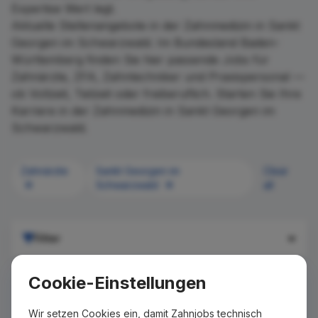
Expertise Wert legt.
Aktuelle Stellenangebote in der Zahnmedizin in Sankt
Georgen im Schwarzwald. Im Bundesland Baden-
Württemberg finden Sie hier passende Jobs für
Zahnärzte, ZFA, Zahntechniker und Praxispersonal —
ob Vollzeit, Teilzeit oder freiberuflich. Starten Sie Ihre
Karriere in der Zahnmedizin in Sankt Georgen im
Schwarzwald.
Zahnärzte
Sankt Georgen im
Clear
Schwarzwald
all
Filter
Cookie-Einstellungen
Wir setzen Cookies ein, damit Zahnjobs technisch