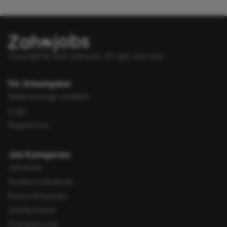
Copyright © 2026 Zahnjobs.
All right reserved.
Für Arbeitgeber
Stellenanzeige erstellen
Login
Registrieren
Job Kategorien
Zahnärzte
Assistenzzahnärzte
Kieferorthopäden
Zahntechniker
Praxispersonal