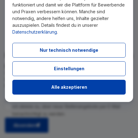
funktioniert und damit wir die Plattform für Bewerbende
und Praxen verbessern können. Manche sind
notwendig, andere helfen uns, Inhalte gezielter
auszuspielen. Details findest du in unserer
Datenschutzerklärung
.
Nur technisch notwendige
Für Ihre Suche konnte kein Ergebnis
gefunden werden!
Einstellungen
Wir teilen Ihnen gern mit, wenn es ein neues Stellenangebot
für diese Suche gibt. Tragen Sie sich dafür einfach in den
kostenlosen Newsletter ein.
Alle akzeptieren
Ich stimme zu, über neue Stellenangebote per E-Mail
benachrichtigt zu werden.
Absenden