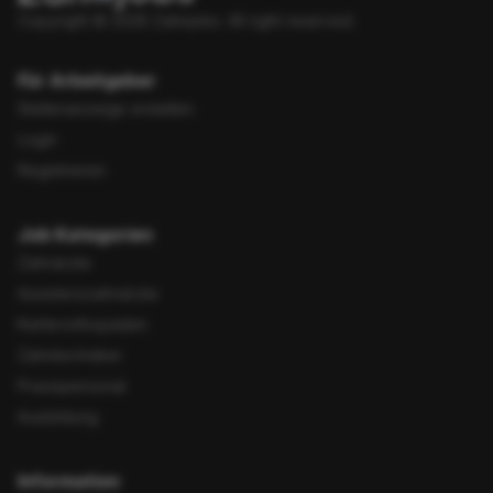
Copyright © 2026 Zahnjobs.
All right reserved.
Für Arbeitgeber
Stellenanzeige erstellen
Login
Registrieren
Job Kategorien
Zahnärzte
Assistenzzahnärzte
Kieferorthopäden
Zahntechniker
Praxispersonal
Ausbildung
Information