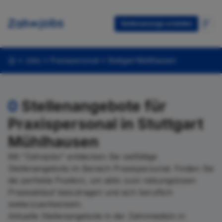
Stellenanzeige erstellen
Jobs
Praxispersonal
Stuttgart Mühlhausen
0
Stellenangebote für
Praxispersonal in Stuttgart
Mühlhausen
Mit "Zahnjobs" entdecken Sie vielfältige
Stellenangebote im Bereich Praxispersonal. Finden Sie
die perfekte Position, um aktiv zum reibungslosen
Praxisablauf beizutragen und sich beruflich
weiterzuentwickeln.
Aktuelle Stellenangebote in der Zahnmedizin in