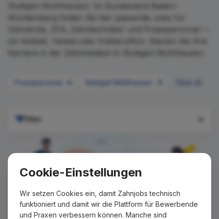
Stuttgart Mühlhausen. Im Bundesland Baden-
Württemberg finden Sie hier passende Jobs für
Zahnärzte, ZFA, Zahntechniker und Praxispersonal —
ob Vollzeit, Teilzeit oder freiberuflich. Starten Sie Ihre
Karriere in der Zahnmedizin in Stuttgart Mühlhausen.
Praxispersonal
Stuttgart Mühlhausen
Clear all
Filter
Cookie-Einstellungen
Wir setzen Cookies ein, damit Zahnjobs technisch
funktioniert und damit wir die Plattform für Bewerbende
und Praxen verbessern können. Manche sind