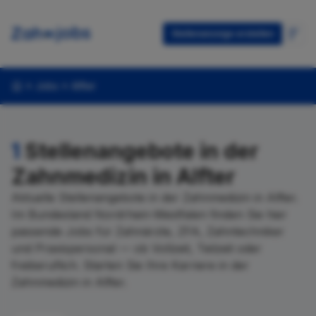
Stellenanzeige erstellen
Jobs
Alfter
1
Stellenangebote in der
Zahnmedizin in Alfter
Aktuelle Stellenangebote in der Zahnmedizin in Alfter.
Im Bundesland Nordrhein-Westfalen finden Sie hier
passende Jobs für Zahnärzte, ZFA, Zahntechniker
und Praxispersonal — ob Vollzeit, Teilzeit oder
freiberuflich. Starten Sie Ihre Karriere in der
Zahnmedizin in Alfter.