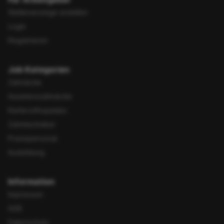
Stellenanzeige erstellen
Login
Registrieren
Job Kategorien
Zahnärzte
Assistenzzahnärzte
Kieferorthopäden
Zahntechniker
Praxispersonal
Ausbildung
Information
Impressum
AGB
Datenschutz