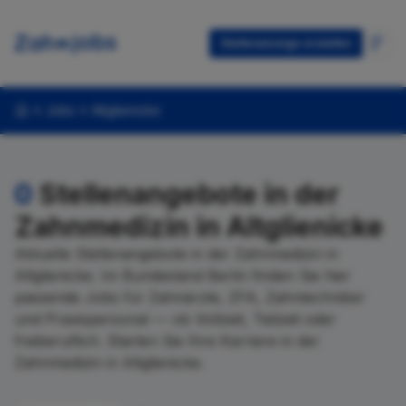
Stellenanzeige erstellen
Jobs
Altglienicke
0
Stellenangebote in der
Zahnmedizin in Altglienicke
Aktuelle Stellenangebote in der Zahnmedizin in
Altglienicke. Im Bundesland Berlin finden Sie hier
passende Jobs für Zahnärzte, ZFA, Zahntechniker
und Praxispersonal — ob Vollzeit, Teilzeit oder
freiberuflich. Starten Sie Ihre Karriere in der
Zahnmedizin in Altglienicke.