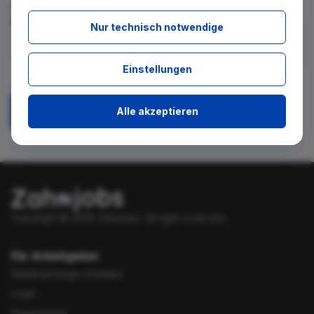
für diese Suche gibt. Tragen Sie sich dafür einfach in den
kostenlosen Newsletter ein.
Nur technisch notwendige
Ich stimme zu, über neue Stellenangebote per E-Mail
Einstellungen
benachrichtigt zu werden.
Alle akzeptieren
Absenden
Copyright © 2026 Zahnjobs.
All right reserved.
Für Arbeitgeber
Stellenanzeige erstellen
Login
Registrieren