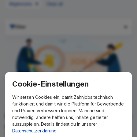
Altglienicke
Clear all
Filter
Cookie-Einstellungen
Wir setzen Cookies ein, damit Zahnjobs technisch
funktioniert und damit wir die Plattform für Bewerbende
und Praxen verbessern können. Manche sind
Für Ihre Suche konnte kein Ergebnis
notwendig, andere helfen uns, Inhalte gezielter
auszuspielen. Details findest du in unserer
gefunden werden!
Datenschutzerklärung
.
Wir teilen Ihnen gern mit, wenn es ein neues Stellenangebot