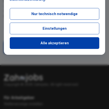
Wir teilen Ihnen gern mit, wenn es ein neues Stellenangebot
für diese Suche gibt. Tragen Sie sich dafür einfach in den
Nur technisch notwendige
kostenlosen Newsletter ein.
Einstellungen
Ich stimme zu, über neue Stellenangebote per E-Mail
benachrichtigt zu werden.
Alle akzeptieren
Absenden
Copyright © 2026 Zahnjobs.
All right reserved.
Für Arbeitgeber
Stellenanzeige erstellen