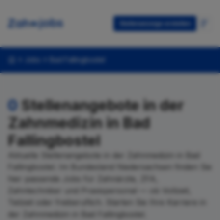
Stellenanzeige erstellen
Jobs
Bad Fallingbostel
0
Stellenangebote in der
Zahnmedizin in Bad
Fallingbostel
Aktuelle Stellenangebote in der Zahnmedizin in Bad
Fallingbostel. Im Bundesland Niedersachsen finden Sie
hier passende Jobs für Zahnärzte, ZFA,
Zahntechniker und Praxispersonal — ob Vollzeit,
Teilzeit oder freiberuflich. Starten Sie Ihre Karriere in
der Zahnmedizin in Bad Fallingbostel.