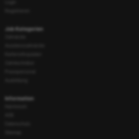
Login
Registrieren
Job Kategorien
Zahnärzte
Assistenzzahnärzte
Kieferorthopäden
Zahntechniker
Praxispersonal
Ausbildung
Information
Impressum
AGB
Datenschutz
Sitemap