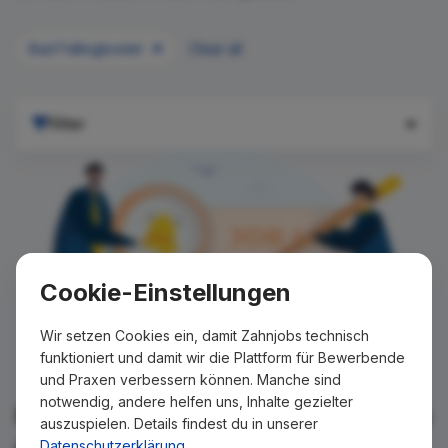
Bad Fallingbostel
Clear all
Filter
Cookie-Einstellungen
Wir setzen Cookies ein, damit Zahnjobs technisch
funktioniert und damit wir die Plattform für Bewerbende
und Praxen verbessern können. Manche sind
notwendig, andere helfen uns, Inhalte gezielter
Für Ihre Suche konnte kein Ergebnis
auszuspielen. Details findest du in unserer
gefunden werden!
Datenschutzerklärung
.