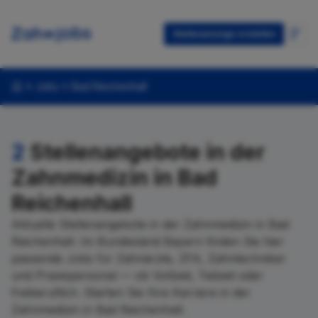
Stellenanzeige erstellen
Jobs
Bad Reichenhall
2
Stellenangebote in der
Zahnmedizin in Bad
Reichenhall
Aktuelle Stellenangebote in der Zahnmedizin in Bad
Reichenhall. Im Bundesland Bayern finden Sie hier
passende Jobs für Zahnärzte, ZFA, Zahntechniker
und Praxispersonal — ob Vollzeit, Teilzeit oder
freiberuflich. Starten Sie Ihre Karriere in der
Zahnmedizin in Bad Reichenhall.