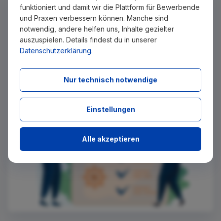
Keinen passenden Job gefunden?
funktioniert und damit wir die Plattform für Bewerbende
Wir senden Ihnen passende Stellenangebote per E-Mail
und Praxen verbessern können. Manche sind
zu, sobald diese auf Zahnjobs eingestellt wurden. Tragen
notwendig, andere helfen uns, Inhalte gezielter
Sie sich dazu einfach kostenlos in unseren Newsletter ein.
auszuspielen. Details findest du in unserer
Datenschutzerklärung
.
Ich stimme zu, über neue Stellenangebote per E-Mail
benachrichtigt zu werden.
Nur technisch notwendige
Absenden
Einstellungen
Alle akzeptieren