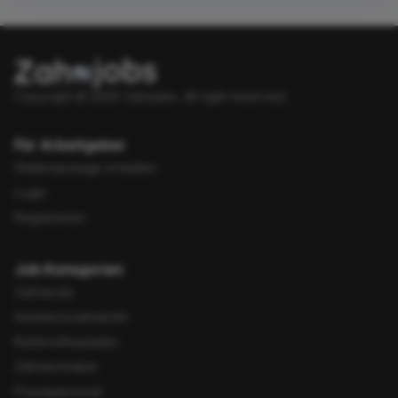
Copyright © 2026 Zahnjobs.
All right reserved.
Für Arbeitgeber
Stellenanzeige erstellen
Login
Registrieren
Job Kategorien
Zahnärzte
Assistenzzahnärzte
Kieferorthopäden
Zahntechniker
Praxispersonal