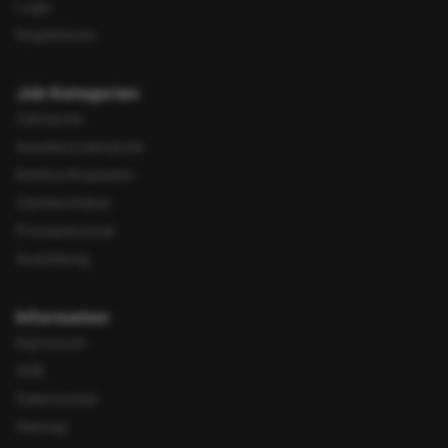
Login
Registrieren
Job Kategorien
Zahnärzte
Assistenzzahnärzte
Kieferorthopäden
Zahntechniker
Praxispersonal
Ausbildung
Information
Impressum
AGB
Datenschutz
Sitemap