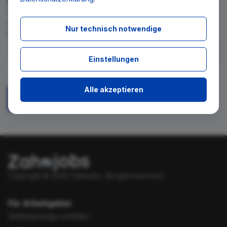
Wir teilen Ihnen gern mit, wenn es ein neues Stellenangebot
für diese Suche gibt. Tragen Sie sich dafür einfach in den
Nur technisch notwendige
kostenlosen Newsletter ein.
Einstellungen
Ich stimme zu, über neue Stellenangebote per E-Mail
benachrichtigt zu werden.
Alle akzeptieren
Absenden
Copyright © 2026 Zahnjobs.
All right reserved.
Für Arbeitgeber
Stellenanzeige erstellen