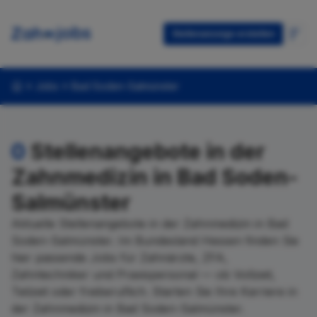
Stellenanzeige erstellen
Jobs
Bad Soden-Salmünster
0
Stellenangebote in der
Zahnmedizin in Bad Soden-
Salmünster
Aktuelle Stellenangebote in der Zahnmedizin in Bad
Soden-Salmünster. Im Bundesland Hessen finden Sie
hier passende Jobs für Zahnärzte, ZFA,
Zahntechniker und Praxispersonal — ob Vollzeit,
Teilzeit oder freiberuflich. Starten Sie Ihre Karriere in
der Zahnmedizin in Bad Soden-Salmünster.