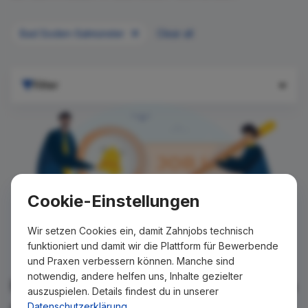
Bad Soden-Salmünster
Clear all
Filter
Cookie-Einstellungen
Wir setzen Cookies ein, damit Zahnjobs technisch
funktioniert und damit wir die Plattform für Bewerbende
und Praxen verbessern können. Manche sind
notwendig, andere helfen uns, Inhalte gezielter
Für Ihre Suche konnte kein Ergebnis
auszuspielen. Details findest du in unserer
gefunden werden!
Datenschutzerklärung
.