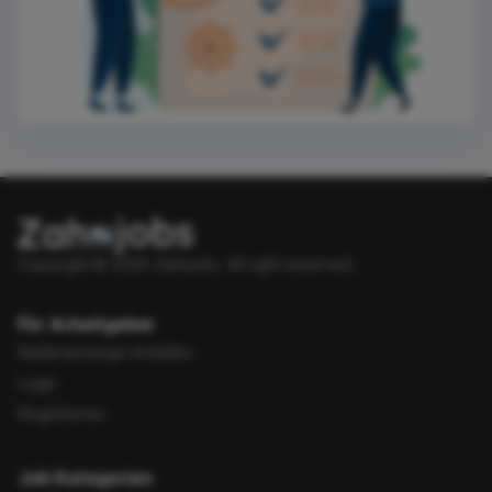
Copyright © 2026 Zahnjobs.
All right reserved.
Für Arbeitgeber
Stellenanzeige erstellen
Login
Registrieren
Job Kategorien