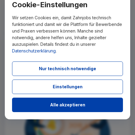
Cookie-Einstellungen
Kronen, Brücken und Implantate (m/w/d)
vor 2 Wochen
Bad Vilbel
Wir setzen Cookies ein, damit Zahnjobs technisch
Du bist auf der Suche nach handwerklicher
Meisterkunst in der Zahntechnik? Dann bist Du bei
funktioniert und damit wir die Plattform für Bewerbende
uns genau richtig. Mit über 30 Jahren Erfahrung...
und Praxen verbessern können. Manche sind
notwendig, andere helfen uns, Inhalte gezielter
Keinen passenden Job gefunden?
auszuspielen. Details findest du in unserer
Wir senden Ihnen passende Stellenangebote per E-Mail
Datenschutzerklärung
.
zu, sobald diese auf Zahnjobs eingestellt wurden. Tragen
Sie sich dazu einfach kostenlos in unseren Newsletter ein.
Nur technisch notwendige
Ich stimme zu, über neue Stellenangebote per E-Mail
benachrichtigt zu werden.
Einstellungen
Absenden
Alle akzeptieren