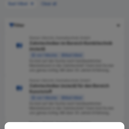
Bad Vilbel
Clear all
Filter
Rainer Ulbricht, Dentaltechnik GmbH
Zahntechniker im Bereich Kombitechnik
(m/w/d)
vor 1 Woche
Bad Vilbel
Du bist auf der Suche nach handwerklicher
Meisterkunst in der Zahntechnik? Dann bist Du bei
uns genau richtig. Mit über 30 Jahren Erfahrung...
Rainer Ulbricht, Dentaltechnik GmbH
Zahntechniker (m/w/d) für den Bereich
Kunststoff
vor 1 Woche
Bad Vilbel
Du bist auf der Suche nach handwerklicher
Meisterkunst in der Zahntechnik? Dann bist Du bei
uns genau richtig. Mit über 30 Jahren Erfahrung...
Rainer Ulbricht, Dentaltechnik GmbH
Zahntechniker im Bereich Keramik für