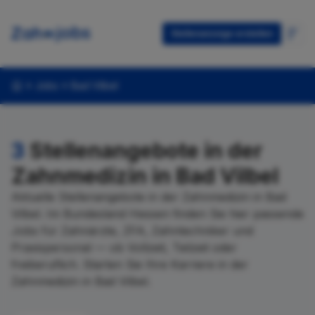
Stellenanzeige erstellen
Jobs
Bad Vilbel
3
Stellenangebote in der
Zahnmedizin in Bad Vilbel
Aktuelle Stellenangebote in der Zahnmedizin in Bad
Vilbel. Im Bundesland Hessen finden Sie hier passende
Jobs für Zahnärzte, ZFA, Zahntechniker und
Praxispersonal — ob Vollzeit, Teilzeit oder
freiberuflich. Starten Sie Ihre Karriere in der
Zahnmedizin in Bad Vilbel.