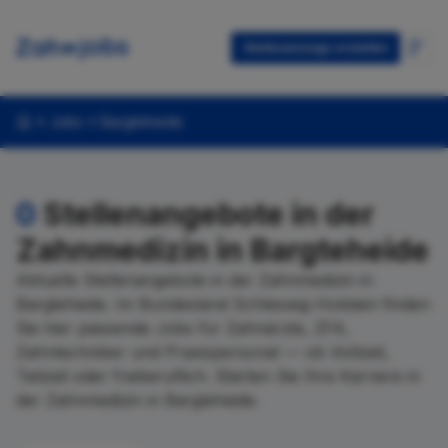
Stellenanzeige erstellen
Jobs
Bargteheide
0
Stellenangebote in der
Zahnmedizin in Bargteheide
Aktuelle Stellenangebote in der Zahnmedizin in
Bargteheide. Im Bundesland Schleswig-Holstein finden
Sie hier passende Jobs für Zahnärzte, ZFA,
Zahntechniker und Praxispersonal — ob Vollzeit,
Teilzeit oder freiberuflich. Starten Sie Ihre Karriere in
der Zahnmedizin in Bargteheide.