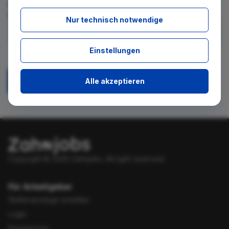
für diese Suche gibt. Tragen Sie sich dafür einfach in den
kostenlosen Newsletter ein.
Nur technisch notwendige
Ich stimme zu, über neue Stellenangebote per E-Mail
Einstellungen
benachrichtigt zu werden.
Alle akzeptieren
Absenden
Copyright © 2026 Zahnjobs.
All right reserved.
Für Arbeitgeber
Stellenanzeige erstellen
Login
Registrieren