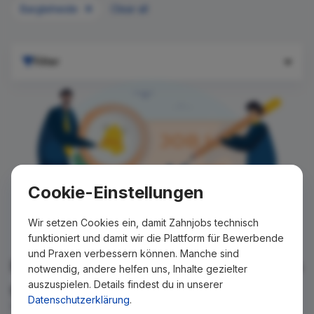
Bargteheide
Clear all
Filter
Cookie-Einstellungen
Wir setzen Cookies ein, damit Zahnjobs technisch
funktioniert und damit wir die Plattform für Bewerbende
und Praxen verbessern können. Manche sind
Für Ihre Suche konnte kein Ergebnis
notwendig, andere helfen uns, Inhalte gezielter
auszuspielen. Details findest du in unserer
gefunden werden!
Datenschutzerklärung
.
Wir teilen Ihnen gern mit, wenn es ein neues Stellenangebot