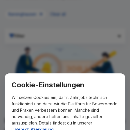
Barsinghausen
Clear all
Filter
Cookie-Einstellungen
Wir setzen Cookies ein, damit Zahnjobs technisch
funktioniert und damit wir die Plattform für Bewerbende
und Praxen verbessern können. Manche sind
notwendig, andere helfen uns, Inhalte gezielter
Für Ihre Suche konnte kein Ergebnis
auszuspielen. Details findest du in unserer
gefunden werden!
Datenschutzerklärung
.