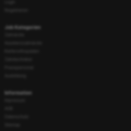
Login
Registrieren
Job Kategorien
Zahnärzte
Assistenzzahnärzte
Kieferorthopäden
Zahntechniker
Praxispersonal
Ausbildung
Information
Impressum
AGB
Datenschutz
Sitemap