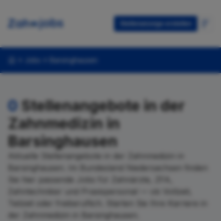
Stellenanzeige erstellen
Jobs
Barsinghausen
0
Stellenangebote in der
Zahnmedizin in
Barsinghausen
Aktuelle Stellenangebote in der Zahnmedizin in
Barsinghausen. Im Bundesland Niedersachsen finden
Sie hier passende Jobs für Zahnärzte, ZFA,
Zahntechniker und Praxispersonal — ob Vollzeit,
Teilzeit oder freiberuflich. Starten Sie Ihre Karriere in
der Zahnmedizin in Barsinghausen.