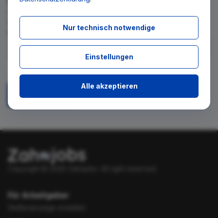
Wir teilen Ihnen gern mit, wenn es ein neues Stellenangebot
für diese Suche gibt. Tragen Sie sich dafür einfach in den
Nur technisch notwendige
kostenlosen Newsletter ein.
Einstellungen
Ich stimme zu, über neue Stellenangebote per E-Mail
benachrichtigt zu werden.
Alle akzeptieren
Absenden
Copyright © 2026 Zahnjobs.
All right reserved.
Für Arbeitgeber
Stellenanzeige erstellen