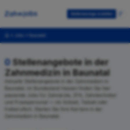
Stellenanzeige erstellen
Jobs
Baunatal
0
Stellenangebote in der
Zahnmedizin in Baunatal
Aktuelle Stellenangebote in der Zahnmedizin in
Baunatal. Im Bundesland Hessen finden Sie hier
passende Jobs für Zahnärzte, ZFA, Zahntechniker
und Praxispersonal — ob Vollzeit, Teilzeit oder
freiberuflich. Starten Sie Ihre Karriere in der
Zahnmedizin in Baunatal.