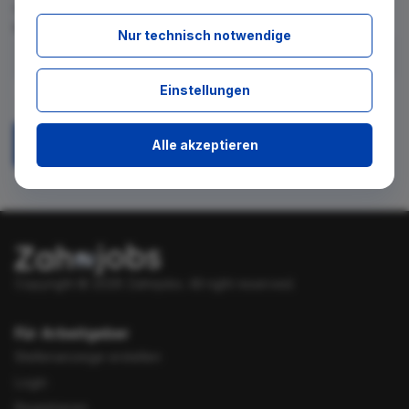
für diese Suche gibt. Tragen Sie sich dafür einfach in den
kostenlosen Newsletter ein.
Nur technisch notwendige
Ich stimme zu, über neue Stellenangebote per E-Mail
Einstellungen
benachrichtigt zu werden.
Alle akzeptieren
Absenden
Copyright © 2026 Zahnjobs.
All right reserved.
Für Arbeitgeber
Stellenanzeige erstellen
Login
Registrieren