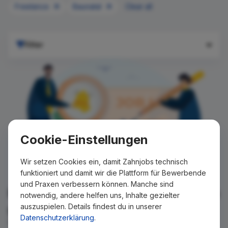
Freelance
Baunatal
Clear all
Filter
Cookie-Einstellungen
Wir setzen Cookies ein, damit Zahnjobs technisch
funktioniert und damit wir die Plattform für Bewerbende
und Praxen verbessern können. Manche sind
Für Ihre Suche konnte kein Ergebnis
notwendig, andere helfen uns, Inhalte gezielter
auszuspielen. Details findest du in unserer
gefunden werden!
Datenschutzerklärung
.
Wir teilen Ihnen gern mit, wenn es ein neues Stellenangebot