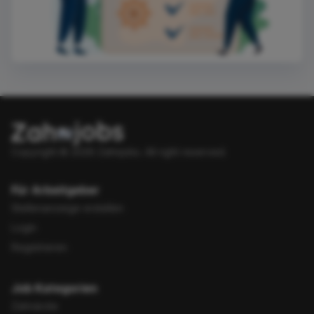
Copyright © 2026 Zahnjobs.
All right reserved.
Für Arbeitgeber
Stellenanzeige erstellen
Login
Registrieren
Job Kategorien
Zahnärzte