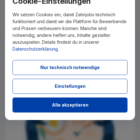
Cookie-Einstellungen
vor 1 Woche
Bayreuth
Wir suchen zum nächstmöglichen Zeitpunkt eine
Wir setzen Cookies ein, damit Zahnjobs technisch
Zahnmedizinische Fachangestellte (m/w/d) für
funktioniert und damit wir die Plattform für Bewerbende
unsere Gemeinschaftspraxis. - Stuhlassistenz mit...
und Praxen verbessern können. Manche sind
Keinen passenden Job gefunden?
notwendig, andere helfen uns, Inhalte gezielter
Wir senden Ihnen passende Stellenangebote per E-Mail
auszuspielen. Details findest du in unserer
zu, sobald diese auf Zahnjobs eingestellt wurden. Tragen
Datenschutzerklärung
.
Sie sich dazu einfach kostenlos in unseren Newsletter ein.
Nur technisch notwendige
Ich stimme zu, über neue Stellenangebote per E-Mail
benachrichtigt zu werden.
Einstellungen
Absenden
Alle akzeptieren