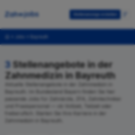
Stellenanzeige erstellen
Jobs
Bayreuth
3
Stellenangebote in der
Zahnmedizin in Bayreuth
Aktuelle Stellenangebote in der Zahnmedizin in
Bayreuth. Im Bundesland Bayern finden Sie hier
passende Jobs für Zahnärzte, ZFA, Zahntechniker
und Praxispersonal — ob Vollzeit, Teilzeit oder
freiberuflich. Starten Sie Ihre Karriere in der
Zahnmedizin in Bayreuth.