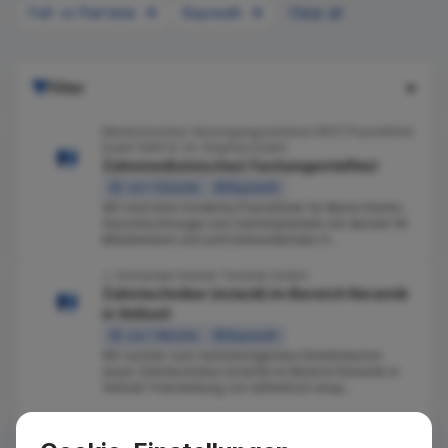
Full- or Part time
Bayreuth
Clear all
Filter
Medizinisches Versorgungszentrum MVZ PraxisKlinik
Eulert GbR Dr. Dr. Stephan Eulert
Zahnmedizinische/r Fachangestellte/r
vor 1 Stunde
Bayreuth
Wir sind eine moderne Praxisklinik für Mund-Kiefer-
Gesichtschirurgie und Zahnimplantate mit derzeit 45
Mitarbeiterin und acht behandelnden Ä...
J. Schneider Dental-Technik GmbH
Zahntechniker (m/w/d) im Bereich Keramik
in Vollzeit
vor 1 Woche
Bayreuth
Wir suchen zum nächstmöglichen Eintrittstermin
einen Zahntechniker (m/w/d) im Bereich Keramik in
Vollzeit •Herstellung von ästhetisch ansp...
Armin Friedmann und Leonie Becher
Zahnmedizinische Fachangestellte (m/w/d)