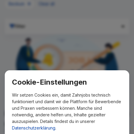
Beckum
Clear all
Filter
Cookie-Einstellungen
Wir setzen Cookies ein, damit Zahnjobs technisch
funktioniert und damit wir die Plattform für Bewerbende
und Praxen verbessern können. Manche sind
Für Ihre Suche konnte kein Ergebnis
notwendig, andere helfen uns, Inhalte gezielter
auszuspielen. Details findest du in unserer
gefunden werden!
Datenschutzerklärung
.
Wir teilen Ihnen gern mit, wenn es ein neues Stellenangebot