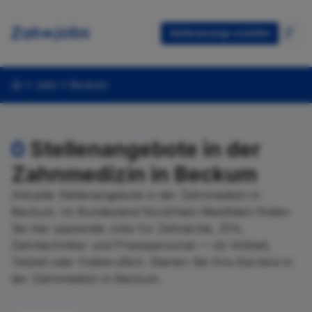
Stellenanzeige erstellen
Jobs
Beckum
0
Stellenangebote in der
Zahnmedizin in Beckum
Aktuelle Stellenangebote in der Zahnmedizin in
Beckum. Im Bundesland Nordrhein-Westfalen finden
Sie hier passende Jobs für Zahnärzte, ZFA,
Zahntechniker und Praxispersonal — ob Vollzeit,
Teilzeit oder freiberuflich. Starten Sie Ihre Karriere in
der Zahnmedizin in Beckum.