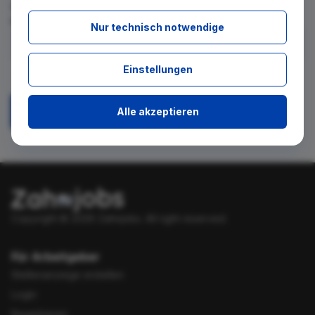
für diese Suche gibt. Tragen Sie sich dafür einfach in den
kostenlosen Newsletter ein.
Nur technisch notwendige
Ich stimme zu, über neue Stellenangebote per E-Mail
Einstellungen
benachrichtigt zu werden.
Alle akzeptieren
Absenden
Copyright © 2026 Zahnjobs.
All right reserved.
Für Arbeitgeber
Stellenanzeige erstellen
Login
Registrieren