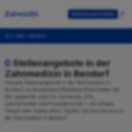
Stellenanzeige erstellen
Jobs
Bendorf
0
Stellenangebote in der
Zahnmedizin in Bendorf
Aktuelle Stellenangebote in der Zahnmedizin in
Bendorf. Im Bundesland Rheinland-Pfalz finden Sie
hier passende Jobs für Zahnärzte, ZFA,
Zahntechniker und Praxispersonal — ob Vollzeit,
Teilzeit oder freiberuflich. Starten Sie Ihre Karriere in
der Zahnmedizin in Bendorf.