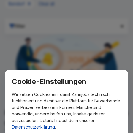
Bendorf
Clear all
Filter
Cookie-Einstellungen
Wir setzen Cookies ein, damit Zahnjobs technisch
funktioniert und damit wir die Plattform für Bewerbende
und Praxen verbessern können. Manche sind
Für Ihre Suche konnte kein Ergebnis
notwendig, andere helfen uns, Inhalte gezielter
auszuspielen. Details findest du in unserer
gefunden werden!
Datenschutzerklärung
.
Wir teilen Ihnen gern mit, wenn es ein neues Stellenangebot