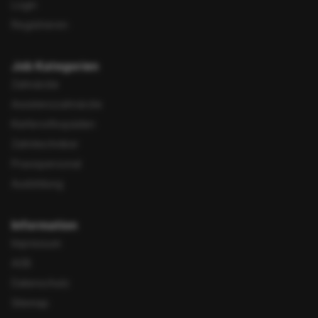
Login
Registrieren
Job Kategorien
Zahnärzte
Assistenzzahnärzte
Kieferorthopäden
Zahntechniker
Praxispersonal
Ausbildung
Information
Impressum
AGB
Datenschutz
Sitemap