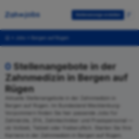
Stellenanzeige erstellen
Jobs
Bergen auf Rügen
0
Stellenangebote in der
Zahnmedizin in Bergen auf
Rügen
Aktuelle Stellenangebote in der Zahnmedizin in
Bergen auf Rügen. Im Bundesland Mecklenburg-
Vorpommern finden Sie hier passende Jobs für
Zahnärzte, ZFA, Zahntechniker und Praxispersonal —
ob Vollzeit, Teilzeit oder freiberuflich. Starten Sie Ihre
Karriere in der Zahnmedizin in Bergen auf Rügen.