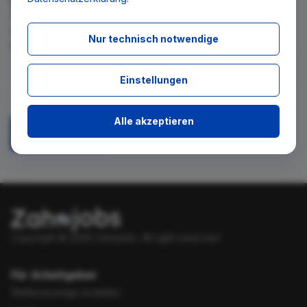
Wir teilen Ihnen gern mit, wenn es ein neues Stellenangebot
für diese Suche gibt. Tragen Sie sich dafür einfach in den
Nur technisch notwendige
kostenlosen Newsletter ein.
Einstellungen
Ich stimme zu, über neue Stellenangebote per E-Mail
benachrichtigt zu werden.
Alle akzeptieren
Absenden
Copyright © 2026 Zahnjobs.
All right reserved.
Für Arbeitgeber
Stellenanzeige erstellen