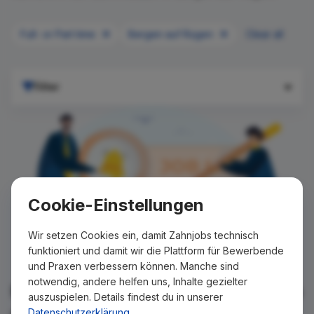
Full- or Part time
Bergen auf Rügen
Clear all
Filter
Cookie-Einstellungen
Wir setzen Cookies ein, damit Zahnjobs technisch
funktioniert und damit wir die Plattform für Bewerbende
und Praxen verbessern können. Manche sind
notwendig, andere helfen uns, Inhalte gezielter
Für Ihre Suche konnte kein Ergebnis
auszuspielen. Details findest du in unserer
gefunden werden!
Datenschutzerklärung
.