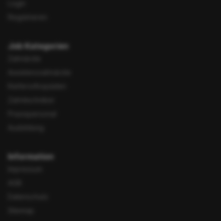
Login
Registrieren
Job Kategorien
Zahnärzte
Assistenzzahnärzte
Kieferorthopäden
Zahntechniker
Praxispersonal
Ausbildung
Information
Impressum
AGB
Datenschutz
Sitemap