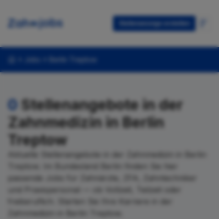
Stellenanzeige erstellen
Jobs
Berlin Treptow
0
Stellenangebote in der
Zahnmedizin in Berlin
Treptow
Aktuelle Stellenangebote in der Zahnmedizin in Berlin
Treptow. Im Bundesland Berlin finden Sie hier
passende Jobs für Zahnärzte, ZFA, Zahntechniker
und Praxispersonal — ob Vollzeit, Teilzeit oder
freiberuflich. Starten Sie Ihre Karriere in der
Zahnmedizin in Berlin Treptow.