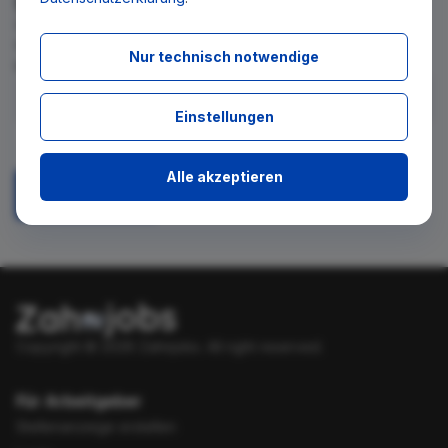
Wir teilen Ihnen gern mit, wenn es ein neues Stellenangebot
für diese Suche gibt. Tragen Sie sich dafür einfach in den
Nur technisch notwendige
kostenlosen Newsletter ein.
Einstellungen
Ich stimme zu, über neue Stellenangebote per E-Mail
benachrichtigt zu werden.
Alle akzeptieren
Absenden
Copyright © 2026 Zahnjobs.
All right reserved.
Für Arbeitgeber
Stellenanzeige erstellen