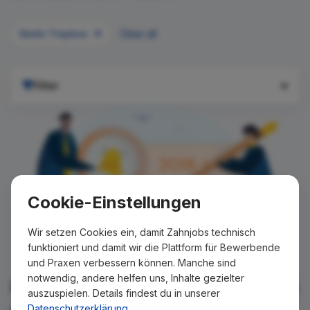
Berlin Treptow
Clear all
Filter
Cookie-Einstellungen
Wir setzen Cookies ein, damit Zahnjobs technisch
funktioniert und damit wir die Plattform für Bewerbende
und Praxen verbessern können. Manche sind
notwendig, andere helfen uns, Inhalte gezielter
Für Ihre Suche konnte kein Ergebnis
auszuspielen. Details findest du in unserer
gefunden werden!
Datenschutzerklärung
.