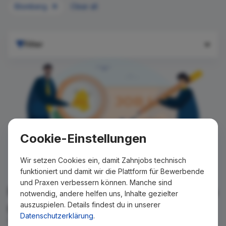
Blomberg
Clear all
Filter
Cookie-Einstellungen
Wir setzen Cookies ein, damit Zahnjobs technisch
funktioniert und damit wir die Plattform für Bewerbende
und Praxen verbessern können. Manche sind
Für Ihre Suche konnte kein Ergebnis
notwendig, andere helfen uns, Inhalte gezielter
auszuspielen. Details findest du in unserer
gefunden werden!
Datenschutzerklärung
.
Wir teilen Ihnen gern mit, wenn es ein neues Stellenangebot