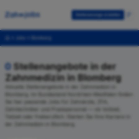
Stellenanzeige erstellen
Jobs
Blomberg
0
Stellenangebote in der
Zahnmedizin in Blomberg
Aktuelle Stellenangebote in der Zahnmedizin in
Blomberg. Im Bundesland Nordrhein-Westfalen finden
Sie hier passende Jobs für Zahnärzte, ZFA,
Zahntechniker und Praxispersonal — ob Vollzeit,
Teilzeit oder freiberuflich. Starten Sie Ihre Karriere in
der Zahnmedizin in Blomberg.