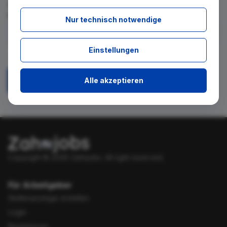
für diese Suche gibt. Tragen Sie sich dafür einfach in den
kostenlosen Newsletter ein.
Nur technisch notwendige
Ich stimme zu, über neue Stellenangebote per E-Mail
Einstellungen
benachrichtigt zu werden.
Alle akzeptieren
Absenden
Copyright © 2026 Zahnjobs.
All right reserved.
Für Arbeitgeber
Stellenanzeige erstellen
Login
Registrieren