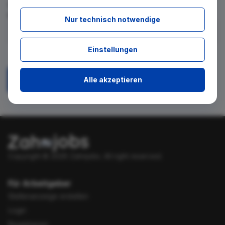
für diese Suche gibt. Tragen Sie sich dafür einfach in den
kostenlosen Newsletter ein.
Nur technisch notwendige
Ich stimme zu, über neue Stellenangebote per E-Mail
Einstellungen
benachrichtigt zu werden.
Alle akzeptieren
Absenden
Copyright © 2026 Zahnjobs.
All right reserved.
Für Arbeitgeber
Stellenanzeige erstellen
Login
Registrieren