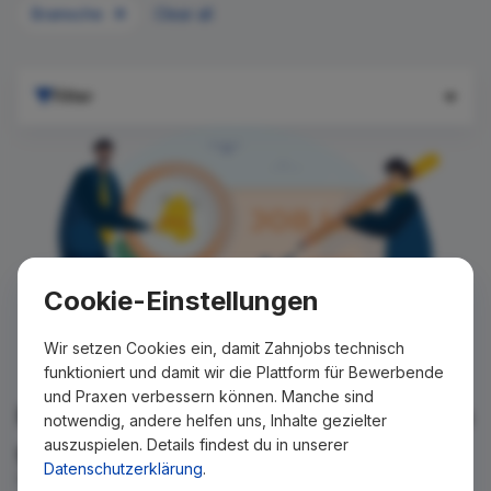
Bramsche
Clear all
Filter
Cookie-Einstellungen
Wir setzen Cookies ein, damit Zahnjobs technisch
funktioniert und damit wir die Plattform für Bewerbende
und Praxen verbessern können. Manche sind
Für Ihre Suche konnte kein Ergebnis
notwendig, andere helfen uns, Inhalte gezielter
auszuspielen. Details findest du in unserer
gefunden werden!
Datenschutzerklärung
.
Wir teilen Ihnen gern mit, wenn es ein neues Stellenangebot