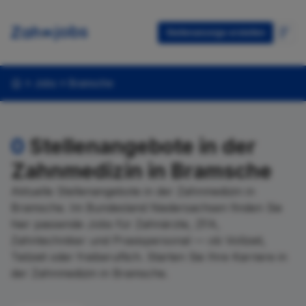
Stellenanzeige erstellen
Jobs
Bramsche
0
Stellenangebote in der
Zahnmedizin in Bramsche
Aktuelle Stellenangebote in der Zahnmedizin in
Bramsche. Im Bundesland Niedersachsen finden Sie
hier passende Jobs für Zahnärzte, ZFA,
Zahntechniker und Praxispersonal — ob Vollzeit,
Teilzeit oder freiberuflich. Starten Sie Ihre Karriere in
der Zahnmedizin in Bramsche.