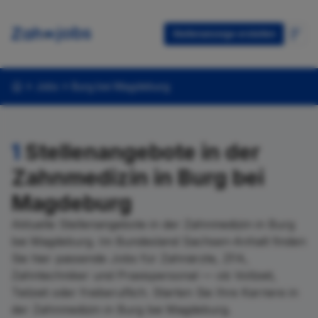
Stellenanzeige erstellen
Jobs
Burg bei Magdeburg
1
Stellenangebote in der
Zahnmedizin in Burg bei
Magdeburg
Aktuelle Stellenangebote in der Zahnmedizin in Burg
bei Magdeburg. Im Bundesland Sachsen-Anhalt finden
Sie hier passende Jobs für Zahnärzte, ZFA,
Zahntechniker und Praxispersonal — ob Vollzeit,
Teilzeit oder freiberuflich. Starten Sie Ihre Karriere in
der Zahnmedizin in Burg bei Magdeburg.