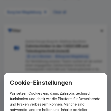
Burg bei Magdeburg
Clear all
Filter
Dental Design Burg Inh. Matthias Buchholz
Zahntechniker in der CAD/CAM und
Teleskoptechnik (m/w/d)
vor 2 Wochen
Burg bei Magdeburg
Zur Verstärkung unseres Teams suchen wir ab sofort
einen engagierten Zahntechniker (m/w/d) mit
Schwerpunkt CAD/CAM und Teleskoptechnik in Vo...
Keinen passenden Job gefunden?
Cookie-Einstellungen
Wir senden Ihnen passende Stellenangebote per E-Mail
zu, sobald diese auf Zahnjobs eingestellt wurden. Tragen
Wir setzen Cookies ein, damit Zahnjobs technisch
Sie sich dazu einfach kostenlos in unseren Newsletter ein.
funktioniert und damit wir die Plattform für Bewerbende
und Praxen verbessern können. Manche sind
notwendig, andere helfen uns, Inhalte gezielter