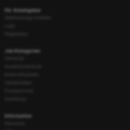
Für Arbeitgeber
Stellenanzeige erstellen
Login
Registrieren
Job Kategorien
Zahnärzte
Assistenzzahnärzte
Kieferorthopäden
Zahntechniker
Praxispersonal
Ausbildung
Information
Impressum