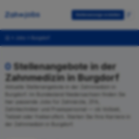
Stellenanzeige erstellen
Jobs
Burgdorf
0
Stellenangebote in der
Zahnmedizin in Burgdorf
Aktuelle Stellenangebote in der Zahnmedizin in
Burgdorf. Im Bundesland Niedersachsen finden Sie
hier passende Jobs für Zahnärzte, ZFA,
Zahntechniker und Praxispersonal — ob Vollzeit,
Teilzeit oder freiberuflich. Starten Sie Ihre Karriere in
der Zahnmedizin in Burgdorf.