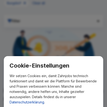
Burgdorf
Clear all
Filter
Cookie-Einstellungen
Wir setzen Cookies ein, damit Zahnjobs technisch
funktioniert und damit wir die Plattform für Bewerbende
und Praxen verbessern können. Manche sind
Für Ihre Suche konnte kein Ergebnis
notwendig, andere helfen uns, Inhalte gezielter
auszuspielen. Details findest du in unserer
gefunden werden!
Datenschutzerklärung
.
Wir teilen Ihnen gern mit, wenn es ein neues Stellenangebot