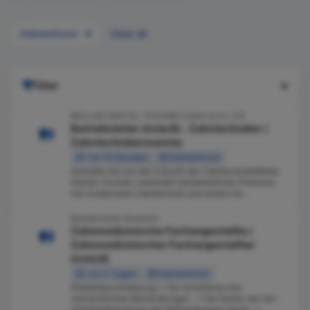
Delmenhorst
Clear all
Filter
MÜLLER DENTAL-TECHNIK GmbH & Co. KG
Betriebsleiter (m/w/d) - Zahntechniker /
Zahntechnikermeister
vor 19 Stunden
Delmenhorst
Gestalte mit uns die Zukunft der Zahntechnik!Müller
Dental-Technik verbindet handwerkliche Präzision
mit modernster Zahntechnik und einem he...
Bundeswehr Standort
Zahnmedizinische Fachangestellte /
Zahnmedizinischer Fachangestellter
(m/w/d)
vor 4 Tagen
Delmenhorst
Stellenbeschreibung: • Sie assistieren bei
zahnärztlichen Behandlungen. • Sie führen die Vor-
und Nachbereitung der Behandlungen durch. •...