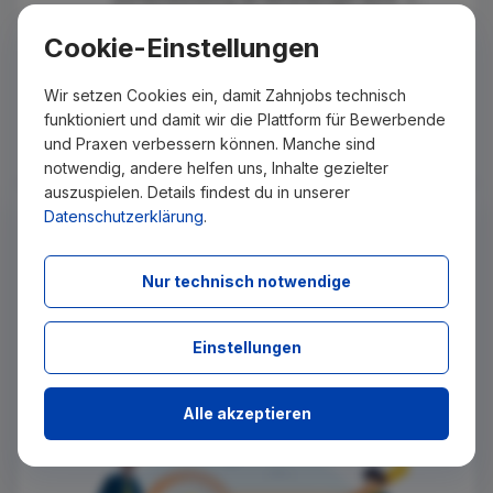
MÜLLER DENTAL-TECHNIK GmbH & Co. KG
Cookie-Einstellungen
Zahntechniker/in / ZMF oder angelernte AV-
Kraft (m/w/d) mit Vorkenntnissen
Wir setzen Cookies ein, damit Zahnjobs technisch
vor 1 Woche
Delmenhorst
funktioniert und damit wir die Plattform für Bewerbende
Müller Dental-Technik verbindet handwerkliche
und Praxen verbessern können. Manche sind
Präzision mit modernster Zahntechnik und einem
herzlichen, engagierten Team. Im Mittelpunkt st...
notwendig, andere helfen uns, Inhalte gezielter
auszuspielen. Details findest du in unserer
Keinen passenden Job gefunden?
Datenschutzerklärung
.
Wir senden Ihnen passende Stellenangebote per E-Mail
zu, sobald diese auf Zahnjobs eingestellt wurden. Tragen
Sie sich dazu einfach kostenlos in unseren Newsletter ein.
Nur technisch notwendige
Einstellungen
Ich stimme zu, über neue Stellenangebote per E-Mail
benachrichtigt zu werden.
Absenden
Alle akzeptieren