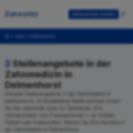
Stellenanzeige erstellen
Jobs
Delmenhorst
3
Stellenangebote in der
Zahnmedizin in
Delmenhorst
Aktuelle Stellenangebote in der Zahnmedizin in
Delmenhorst. Im Bundesland Niedersachsen finden
Sie hier passende Jobs für Zahnärzte, ZFA,
Zahntechniker und Praxispersonal — ob Vollzeit,
Teilzeit oder freiberuflich. Starten Sie Ihre Karriere in
der Zahnmedizin in Delmenhorst.