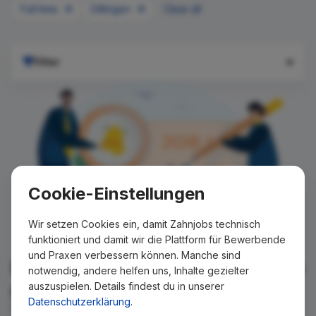
Full time
Dillingen
Clear all
Filter
Cookie-Einstellungen
Wir setzen Cookies ein, damit Zahnjobs technisch
funktioniert und damit wir die Plattform für Bewerbende
und Praxen verbessern können. Manche sind
Für Ihre Suche konnte kein Ergebnis
notwendig, andere helfen uns, Inhalte gezielter
auszuspielen. Details findest du in unserer
gefunden werden!
Datenschutzerklärung
.
Wir teilen Ihnen gern mit, wenn es ein neues Stellenangebot