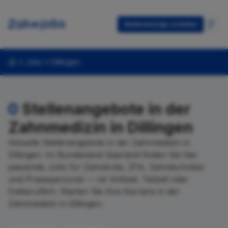
Stellenanzeige erstellen
Jobs
Dillingen
0
Stellenangebote in der
Zahnmedizin in Dillingen
Aktuelle Stellenangebote in der Zahnmedizin in
Dillingen. Im Bundesland Saarland finden Sie hier
passende Jobs für Zahnärzte, ZFA, Zahntechniker
und Praxispersonal — ob Vollzeit, Teilzeit oder
freiberuflich. Starten Sie Ihre Karriere in der
Zahnmedizin in Dillingen.