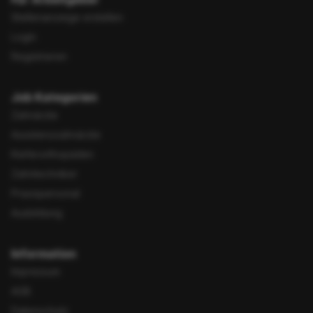
Stellenanzeige erstellen
Login
Registrieren
Job Kategorien
Zahnärzte
Assistenzzahnärzte
Kieferorthopäden
Zahntechniker
Praxispersonal
Ausbildung
Information
Impressum
AGB
Datenschutz