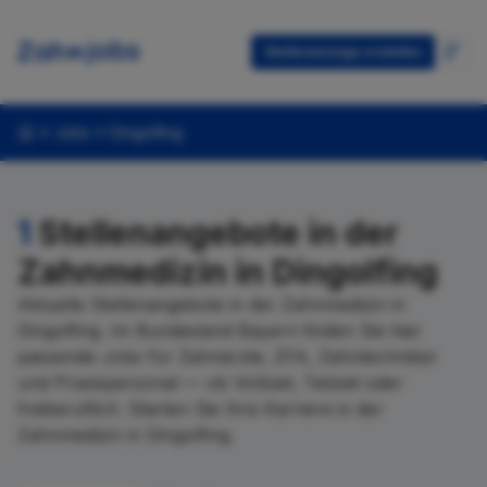
Stellenanzeige erstellen
Jobs
Dingolfing
1
Stellenangebote in der
Zahnmedizin in Dingolfing
Aktuelle Stellenangebote in der Zahnmedizin in
Dingolfing. Im Bundesland Bayern finden Sie hier
passende Jobs für Zahnärzte, ZFA, Zahntechniker
und Praxispersonal — ob Vollzeit, Teilzeit oder
freiberuflich. Starten Sie Ihre Karriere in der
Zahnmedizin in Dingolfing.