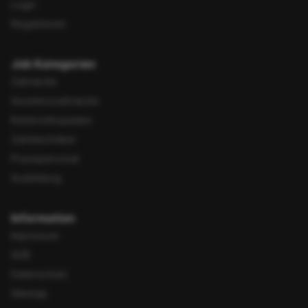
Login
Registrieren
Job Kategorien
Zahnärzte
Assistenzzahnärzte
Kieferorthopäden
Zahntechniker
Praxispersonal
Ausbildung
Information
Impressum
AGB
Datenschutz
Sitemap