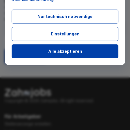
Wir teilen Ihnen gern mit, wenn es ein neues Stellenangebot
für diese Suche gibt. Tragen Sie sich dafür einfach in den
Nur technisch notwendige
kostenlosen Newsletter ein.
Einstellungen
Ich stimme zu, über neue Stellenangebote per E-Mail
benachrichtigt zu werden.
Alle akzeptieren
Absenden
Copyright © 2026 Zahnjobs.
All right reserved.
Für Arbeitgeber
Stellenanzeige erstellen