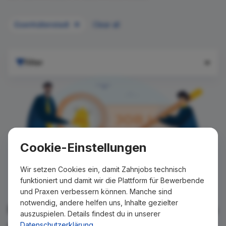
Eisenhüttenstadt
Clear all
Filter
Cookie-Einstellungen
Wir setzen Cookies ein, damit Zahnjobs technisch
funktioniert und damit wir die Plattform für Bewerbende
und Praxen verbessern können. Manche sind
notwendig, andere helfen uns, Inhalte gezielter
Für Ihre Suche konnte kein Ergebnis
auszuspielen. Details findest du in unserer
gefunden werden!
Datenschutzerklärung
.