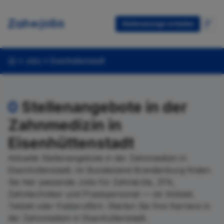
Stellenanzeige erstellen
Jobs
Eisenhüttenstadt
0
Stellenangebote in der
Zahnmedizin in
Eisenhüttenstadt
Aktuelle Stellenangebote in der Zahnmedizin in
Eisenhüttenstadt. Im Bundesland Brandenburg finden
Sie hier passende Jobs für Zahnärzte, ZFA,
Zahntechniker und Praxispersonal — ob Vollzeit,
Teilzeit oder freiberuflich. Starten Sie Ihre Karriere in
der Zahnmedizin in Eisenhüttenstadt.