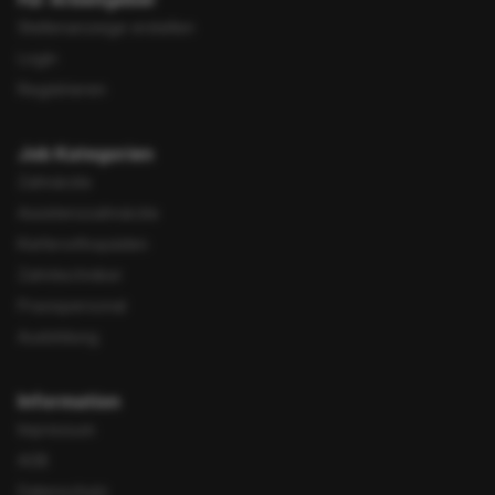
Stellenanzeige erstellen
Login
Registrieren
Job Kategorien
Zahnärzte
Assistenzzahnärzte
Kieferorthopäden
Zahntechniker
Praxispersonal
Ausbildung
Information
Impressum
AGB
Datenschutz