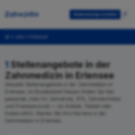
Stellenanzeige erstellen
Jobs
Erlensee
1
Stellenangebote in der
Zahnmedizin in Erlensee
Aktuelle Stellenangebote in der Zahnmedizin in
Erlensee. Im Bundesland Hessen finden Sie hier
passende Jobs für Zahnärzte, ZFA, Zahntechniker
und Praxispersonal — ob Vollzeit, Teilzeit oder
freiberuflich. Starten Sie Ihre Karriere in der
Zahnmedizin in Erlensee.