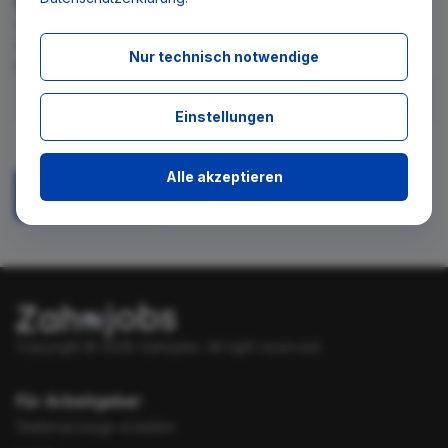
Wir teilen Ihnen gern mit, wenn es ein neues Stellenangebot
für diese Suche gibt. Tragen Sie sich dafür einfach in den
Nur technisch notwendige
kostenlosen Newsletter ein.
Einstellungen
Ich stimme zu, über neue Stellenangebote per E-Mail
benachrichtigt zu werden.
Alle akzeptieren
Absenden
Copyright © 2026 Zahnjobs.
All right reserved.
Für Arbeitgeber
Stellenanzeige erstellen