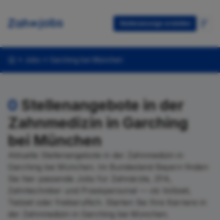
Stellenanzeige erstellen
Jobs
Garching bei München
0
Stellenangebote in der
Zahnmedizin in Garching
bei München
Aktuelle Stellenangebote in der Zahnmedizin in
Garching bei München. Im Bundesland Bayern finden
Sie hier passende Jobs für Zahnärzte, ZFA,
Zahntechniker und Praxispersonal — ob Vollzeit,
Teilzeit oder freiberuflich. Starten Sie Ihre Karriere in
der Zahnmedizin in Garching bei München.