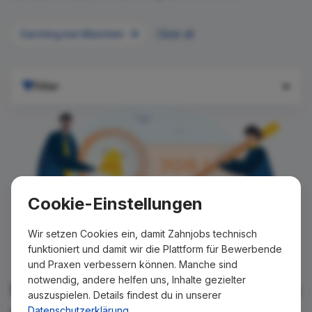
Garching bei München
Clear all
Filter
Cookie-Einstellungen
Wir setzen Cookies ein, damit Zahnjobs technisch
funktioniert und damit wir die Plattform für Bewerbende
und Praxen verbessern können. Manche sind
notwendig, andere helfen uns, Inhalte gezielter
Für Ihre Suche konnte kein Ergebnis
auszuspielen. Details findest du in unserer
gefunden werden!
Datenschutzerklärung
.