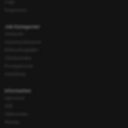
Login
Registrieren
Job Kategorien
Zahnärzte
Assistenzzahnärzte
Kieferorthopäden
Zahntechniker
Praxispersonal
Ausbildung
Information
Impressum
AGB
Datenschutz
Sitemap