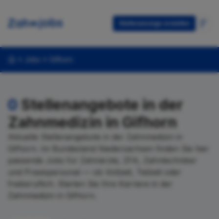
Stellenanzeige erstellen
Jobs
Gifhorn
0
Stellenangebote in der
Zahnmedizin in Gifhorn
Aktuelle Stellenangebote in der Zahnmedizin in
Gifhorn. Im Bundesland Niedersachsen finden Sie hier
passende Jobs für Zahnärzte, ZFA, Zahntechniker
und Praxispersonal — ob Vollzeit, Teilzeit oder
freiberuflich. Starten Sie Ihre Karriere in der
Zahnmedizin in Gifhorn.