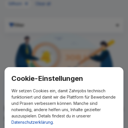
Gifhorn
Clear all
Filter
Cookie-Einstellungen
Wir setzen Cookies ein, damit Zahnjobs technisch
funktioniert und damit wir die Plattform für Bewerbende
und Praxen verbessern können. Manche sind
Für Ihre Suche konnte kein Ergebnis
notwendig, andere helfen uns, Inhalte gezielter
auszuspielen. Details findest du in unserer
gefunden werden!
Datenschutzerklärung
.
Wir teilen Ihnen gern mit, wenn es ein neues Stellenangebot