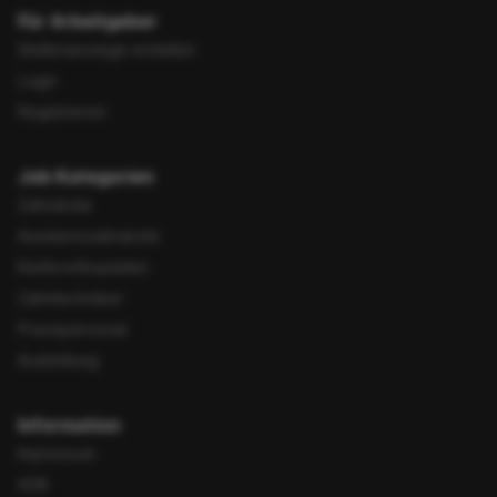
Für Arbeitgeber
Stellenanzeige erstellen
Login
Registrieren
Job Kategorien
Zahnärzte
Assistenzzahnärzte
Kieferorthopäden
Zahntechniker
Praxispersonal
Ausbildung
Information
Impressum
AGB