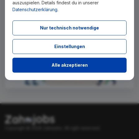
auszuspielen. Details findest du in unserer
benachrichtigt zu werden.
Datenschutzerklärung
.
Absenden
Nur technisch notwendige
Einstellungen
Alle akzeptieren
Copyright © 2026 Zahnjobs.
All right reserved.