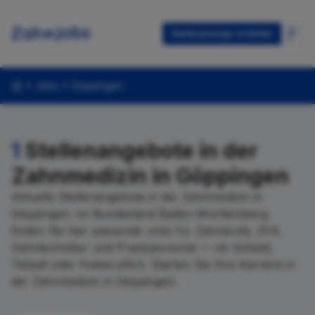
Stellenanzeige erstellen
Jobs
Göppingen
1
Stellenangebote in der
Zahnmedizin in Göppingen
Aktuelle Stellenangebote in der Zahnmedizin in
Göppingen. Im Bundesland Baden-Württemberg
finden Sie hier passende Jobs für Zahnärzte, ZFA,
Zahntechniker und Praxispersonal — ob Vollzeit,
Teilzeit oder freiberuflich. Starten Sie Ihre Karriere in
der Zahnmedizin in Göppingen.