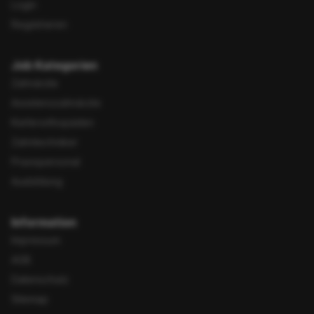
Login
Registrieren
Job Kategorien
Zahnärzte
Assistenzzahnärzte
Kieferorthopäden
Zahntechniker
Praxispersonal
Ausbildung
Information
Impressum
AGB
Datenschutz
Sitemap