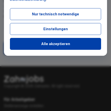
Wir teilen Ihnen gern mit, wenn es ein neues Stellenangebot
für diese Suche gibt. Tragen Sie sich dafür einfach in den
Nur technisch notwendige
kostenlosen Newsletter ein.
Einstellungen
Ich stimme zu, über neue Stellenangebote per E-Mail
benachrichtigt zu werden.
Alle akzeptieren
Absenden
Copyright © 2026 Zahnjobs.
All right reserved.
Für Arbeitgeber
Stellenanzeige erstellen