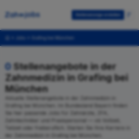
Stellenanzeige erstellen
Jobs
Grafing bei München
0
Stellenangebote in der
Zahnmedizin in Grafing bei
München
Aktuelle Stellenangebote in der Zahnmedizin in
Grafing bei München. Im Bundesland Bayern finden
Sie hier passende Jobs für Zahnärzte, ZFA,
Zahntechniker und Praxispersonal — ob Vollzeit,
Teilzeit oder freiberuflich. Starten Sie Ihre Karriere in
der Zahnmedizin in Grafing bei München.