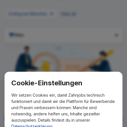
Grafing bei München
Clear all
Filter
Cookie-Einstellungen
Wir setzen Cookies ein, damit Zahnjobs technisch
funktioniert und damit wir die Plattform für Bewerbende
und Praxen verbessern können. Manche sind
notwendig, andere helfen uns, Inhalte gezielter
Für Ihre Suche konnte kein Ergebnis
auszuspielen. Details findest du in unserer
gefunden werden!
Datenschutzerklärung
.