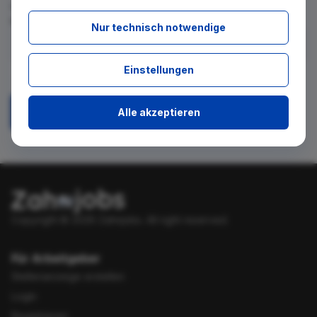
für diese Suche gibt. Tragen Sie sich dafür einfach in den
kostenlosen Newsletter ein.
Nur technisch notwendige
Ich stimme zu, über neue Stellenangebote per E-Mail
Einstellungen
benachrichtigt zu werden.
Alle akzeptieren
Absenden
Copyright © 2026 Zahnjobs.
All right reserved.
Für Arbeitgeber
Stellenanzeige erstellen
Login
Registrieren