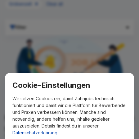
Gröbenzell
Clear all
Filter
Cookie-Einstellungen
Wir setzen Cookies ein, damit Zahnjobs technisch
funktioniert und damit wir die Plattform für Bewerbende
und Praxen verbessern können. Manche sind
Für Ihre Suche konnte kein Ergebnis
notwendig, andere helfen uns, Inhalte gezielter
auszuspielen. Details findest du in unserer
gefunden werden!
Datenschutzerklärung
.
Wir teilen Ihnen gern mit, wenn es ein neues Stellenangebot