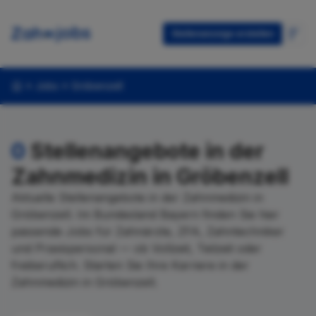
Stellenanzeige erstellen
Jobs
Gröbenzell
0
Stellenangebote in der
Zahnmedizin in Gröbenzell
Aktuelle Stellenangebote in der Zahnmedizin in
Gröbenzell. Im Bundesland Bayern finden Sie hier
passende Jobs für Zahnärzte, ZFA, Zahntechniker
und Praxispersonal — ob Vollzeit, Teilzeit oder
freiberuflich. Starten Sie Ihre Karriere in der
Zahnmedizin in Gröbenzell.