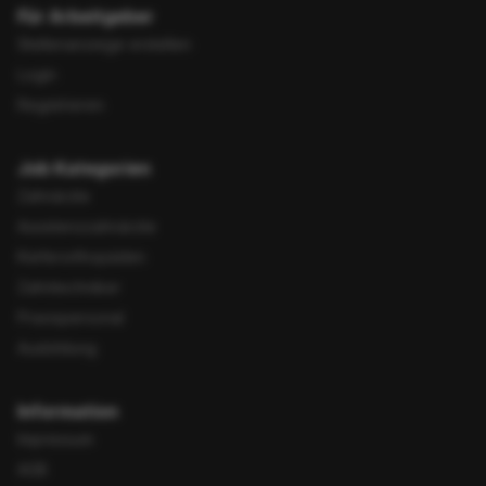
Für Arbeitgeber
Stellenanzeige erstellen
Login
Registrieren
Job Kategorien
Zahnärzte
Assistenzzahnärzte
Kieferorthopäden
Zahntechniker
Praxispersonal
Ausbildung
Information
Impressum
AGB