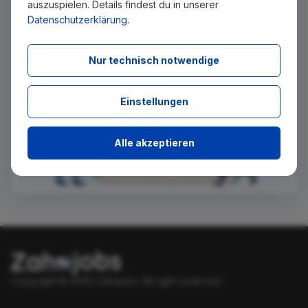
auszuspielen. Details findest du in unserer
benachrichtigt zu werden.
Datenschutzerklärung
.
Absenden
Nur technisch notwendige
Einstellungen
Alle akzeptieren
Copyright © 2026 Zahnjobs.
All right reserved.