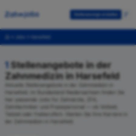
Stellenanzeige erstellen
Jobs
Harsefeld
1
Stellenangebote in der
Zahnmedizin in Harsefeld
Aktuelle Stellenangebote in der Zahnmedizin in
Harsefeld. Im Bundesland Niedersachsen finden Sie
hier passende Jobs für Zahnärzte, ZFA,
Zahntechniker und Praxispersonal — ob Vollzeit,
Teilzeit oder freiberuflich. Starten Sie Ihre Karriere in
der Zahnmedizin in Harsefeld.