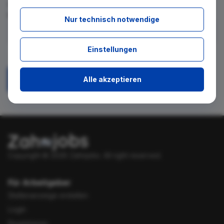
für diese Suche gibt. Tragen Sie sich dafür einfach in den
kostenlosen Newsletter ein.
Nur technisch notwendige
Ich stimme zu, über neue Stellenangebote per E-Mail
Einstellungen
benachrichtigt zu werden.
Alle akzeptieren
Absenden
Copyright © 2026 Zahnjobs.
All right reserved.
Für Arbeitgeber
Stellenanzeige erstellen
Login
Registrieren