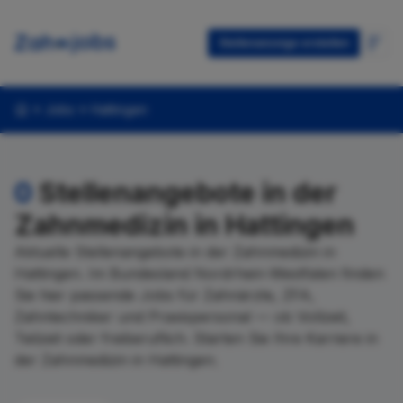
Stellenanzeige erstellen
Jobs
Hattingen
0
Stellenangebote in der
Zahnmedizin in Hattingen
Aktuelle Stellenangebote in der Zahnmedizin in
Hattingen. Im Bundesland Nordrhein-Westfalen finden
Sie hier passende Jobs für Zahnärzte, ZFA,
Zahntechniker und Praxispersonal — ob Vollzeit,
Teilzeit oder freiberuflich. Starten Sie Ihre Karriere in
der Zahnmedizin in Hattingen.