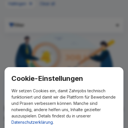
Hattingen
Clear all
Filter
Cookie-Einstellungen
Wir setzen Cookies ein, damit Zahnjobs technisch
funktioniert und damit wir die Plattform für Bewerbende
und Praxen verbessern können. Manche sind
Für Ihre Suche konnte kein Ergebnis
notwendig, andere helfen uns, Inhalte gezielter
auszuspielen. Details findest du in unserer
gefunden werden!
Datenschutzerklärung
.
Wir teilen Ihnen gern mit, wenn es ein neues Stellenangebot