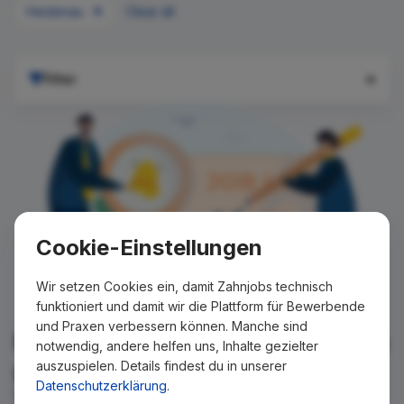
Heidenau
Clear all
Filter
Cookie-Einstellungen
Wir setzen Cookies ein, damit Zahnjobs technisch
funktioniert und damit wir die Plattform für Bewerbende
und Praxen verbessern können. Manche sind
Für Ihre Suche konnte kein Ergebnis
notwendig, andere helfen uns, Inhalte gezielter
auszuspielen. Details findest du in unserer
gefunden werden!
Datenschutzerklärung
.
Wir teilen Ihnen gern mit, wenn es ein neues Stellenangebot