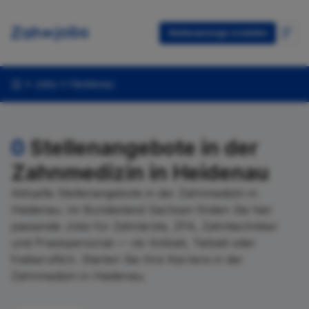
Stellenanzeige erstellen
Jobs
Heidenau
0
Stellenangebote in der
Zahnmedizin in Heidenau
Aktuelle Stellenangebote in der Zahnmedizin in
Heidenau. Im Bundesland Sachsen finden Sie hier
passende Jobs für Zahnärzte, ZFA, Zahntechniker
und Praxispersonal — ob Vollzeit, Teilzeit oder
freiberuflich. Starten Sie Ihre Karriere in der
Zahnmedizin in Heidenau.