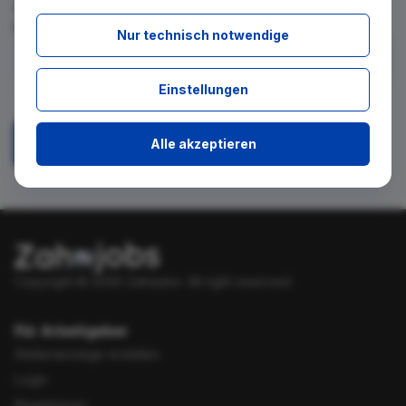
für diese Suche gibt. Tragen Sie sich dafür einfach in den
kostenlosen Newsletter ein.
Nur technisch notwendige
Ich stimme zu, über neue Stellenangebote per E-Mail
Einstellungen
benachrichtigt zu werden.
Alle akzeptieren
Absenden
Copyright © 2026 Zahnjobs.
All right reserved.
Für Arbeitgeber
Stellenanzeige erstellen
Login
Registrieren