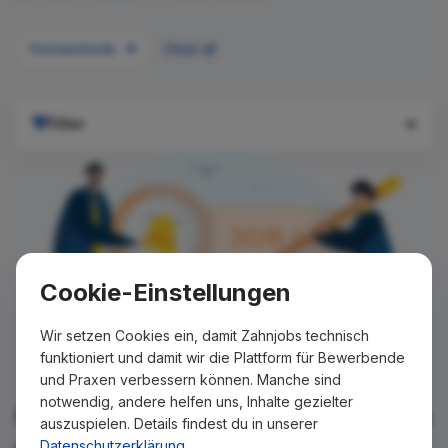
Holzwickede
Clear all
Filter
Cookie-Einstellungen
Wir setzen Cookies ein, damit Zahnjobs technisch
funktioniert und damit wir die Plattform für Bewerbende
und Praxen verbessern können. Manche sind
notwendig, andere helfen uns, Inhalte gezielter
Für Ihre Suche konnte kein Ergebnis
auszuspielen. Details findest du in unserer
gefunden werden!
Datenschutzerklärung
.