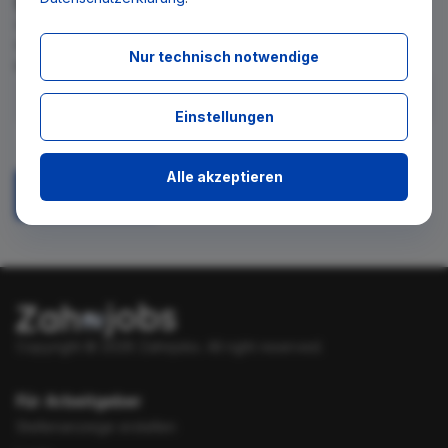
Wir teilen Ihnen gern mit, wenn es ein neues Stellenangebot
für diese Suche gibt. Tragen Sie sich dafür einfach in den
Nur technisch notwendige
kostenlosen Newsletter ein.
Einstellungen
Ich stimme zu, über neue Stellenangebote per E-Mail
benachrichtigt zu werden.
Alle akzeptieren
Absenden
Copyright © 2026 Zahnjobs.
All right reserved.
Für Arbeitgeber
Stellenanzeige erstellen