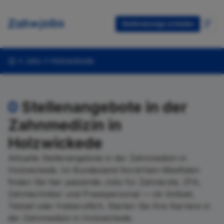
Stellenanzeige erstellen
Jobs
Holzwickede
0
Stellenangebote in der
Zahnmedizin in
Holzwickede
Aktuelle Stellenangebote in der Zahnmedizin in
Holzwickede. Im Bundesland Nordrhein-Westfalen
finden Sie hier passende Jobs für Zahnärzte, ZFA,
Zahntechniker und Praxispersonal — ob Vollzeit,
Teilzeit oder freiberuflich. Starten Sie Ihre Karriere in
der Zahnmedizin in Holzwickede.