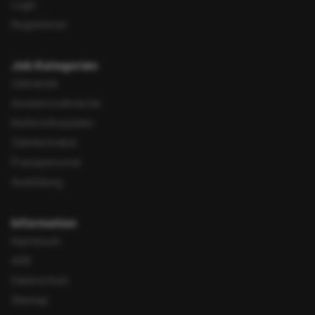
Login
Registrieren
Job Kategorien
Zahnärzte
Assistenzzahnärzte
Kieferorthopäden
Zahntechniker
Praxispersonal
Ausbildung
Information
Impressum
AGB
Datenschutz
Sitemap