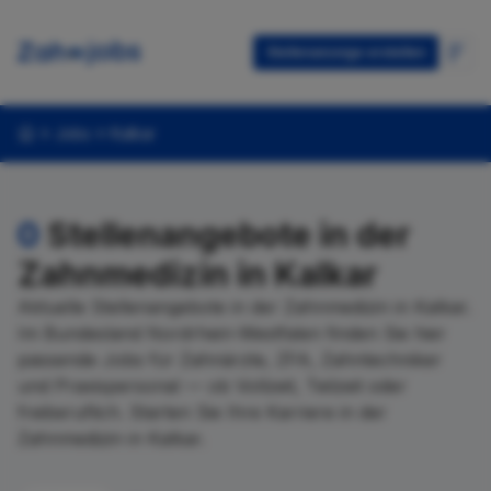
Stellenanzeige erstellen
Jobs
Kalkar
0
Stellenangebote in der
Zahnmedizin in Kalkar
Aktuelle Stellenangebote in der Zahnmedizin in Kalkar.
Im Bundesland Nordrhein-Westfalen finden Sie hier
passende Jobs für Zahnärzte, ZFA, Zahntechniker
und Praxispersonal — ob Vollzeit, Teilzeit oder
freiberuflich. Starten Sie Ihre Karriere in der
Zahnmedizin in Kalkar.