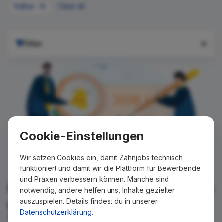
Kalkar
Clear all
Filter
Cookie-Einstellungen
Wir setzen Cookies ein, damit Zahnjobs technisch
funktioniert und damit wir die Plattform für Bewerbende
und Praxen verbessern können. Manche sind
Für Ihre Suche konnte kein Ergebnis
notwendig, andere helfen uns, Inhalte gezielter
auszuspielen. Details findest du in unserer
gefunden werden!
Datenschutzerklärung
.
Wir teilen Ihnen gern mit, wenn es ein neues Stellenangebot