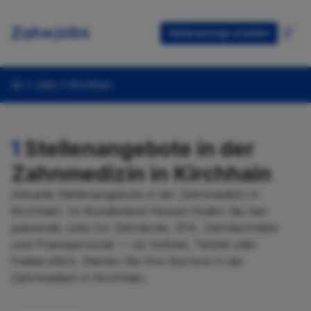
Stellenanzeige erstellen
Jobs
Kirchhain
1
Stellenangebote in der
Zahnmedizin in Kirchhain
Aktuelle Stellenangebote in der Zahnmedizin in
Kirchhain. Im Bundesland Hessen finden Sie hier
passende Jobs für Zahnärzte, ZFA, Zahntechniker
und Praxispersonal — ob Vollzeit, Teilzeit oder
freiberuflich. Starten Sie Ihre Karriere in der
Zahnmedizin in Kirchhain.