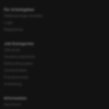
Für Arbeitgeber
Stellenanzeige erstellen
Login
Registrieren
Job Kategorien
Zahnärzte
Assistenzzahnärzte
Kieferorthopäden
Zahntechniker
Praxispersonal
Ausbildung
Information
Impressum