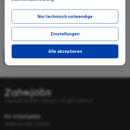
Wir teilen Ihnen gern mit, wenn es ein neues Stellenangebot
für diese Suche gibt. Tragen Sie sich dafür einfach in den
Nur technisch notwendige
kostenlosen Newsletter ein.
Einstellungen
Ich stimme zu, über neue Stellenangebote per E-Mail
benachrichtigt zu werden.
Alle akzeptieren
Absenden
Copyright © 2026 Zahnjobs.
All right reserved.
Für Arbeitgeber
Stellenanzeige erstellen