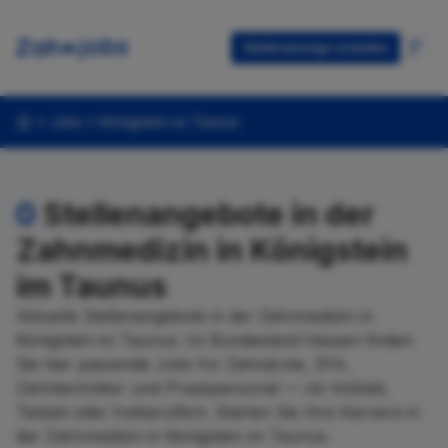
Stellenanzeige erstellen
Jobs
Königstein im Taunus
0
Stellenangebote in der
Zahnmedizin in Königstein
im Taunus
Aktuelle Stellenangebote in der Zahnmedizin in
Königstein im Taunus. Im Bundesland Hessen finden
Sie hier passende Jobs für Zahnärzte, ZFA,
Zahntechniker und Praxispersonal — ob Vollzeit,
Teilzeit oder freiberuflich. Starten Sie Ihre Karriere in
der Zahnmedizin in Königstein im Taunus.