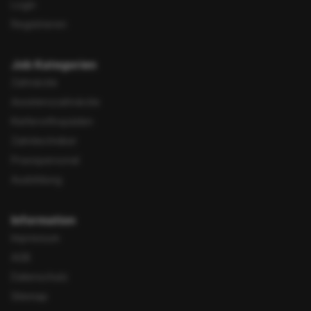
Login
Registrieren
Job Kategorien
Zahnärzte
Assistenzzahnärzte
Kieferorthopäden
Zahntechniker
Praxispersonal
Ausbildung
Information
Impressum
AGB
Datenschutz
Sitemap