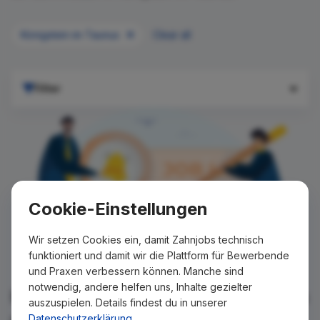
Königstein im Taunus
Clear all
Filter
Cookie-Einstellungen
Wir setzen Cookies ein, damit Zahnjobs technisch
funktioniert und damit wir die Plattform für Bewerbende
und Praxen verbessern können. Manche sind
notwendig, andere helfen uns, Inhalte gezielter
Für Ihre Suche konnte kein Ergebnis
auszuspielen. Details findest du in unserer
gefunden werden!
Datenschutzerklärung
.