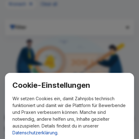
Kronach
Clear all
Filter
Cookie-Einstellungen
Wir setzen Cookies ein, damit Zahnjobs technisch
funktioniert und damit wir die Plattform für Bewerbende
und Praxen verbessern können. Manche sind
Für Ihre Suche konnte kein Ergebnis
notwendig, andere helfen uns, Inhalte gezielter
auszuspielen. Details findest du in unserer
gefunden werden!
Datenschutzerklärung
.
Wir teilen Ihnen gern mit, wenn es ein neues Stellenangebot