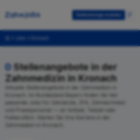
Stellenanzeige erstellen
Jobs
Kronach
0
Stellenangebote in der
Zahnmedizin in Kronach
Aktuelle Stellenangebote in der Zahnmedizin in
Kronach. Im Bundesland Bayern finden Sie hier
passende Jobs für Zahnärzte, ZFA, Zahntechniker
und Praxispersonal — ob Vollzeit, Teilzeit oder
freiberuflich. Starten Sie Ihre Karriere in der
Zahnmedizin in Kronach.