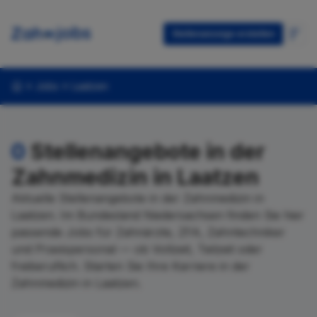
Stellenanzeige erstellen
Jobs
Laatzen
0
Stellenangebote in der
Zahnmedizin in Laatzen
Aktuelle Stellenangebote in der Zahnmedizin in
Laatzen. Im Bundesland Niedersachsen finden Sie hier
passende Jobs für Zahnärzte, ZFA, Zahntechniker
und Praxispersonal — ob Vollzeit, Teilzeit oder
freiberuflich. Starten Sie Ihre Karriere in der
Zahnmedizin in Laatzen.