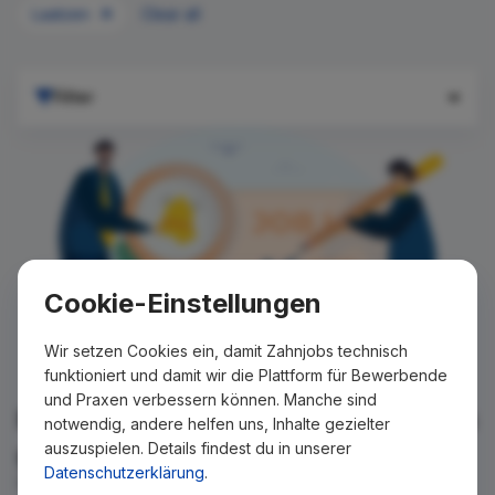
Laatzen
Clear all
Filter
Cookie-Einstellungen
Wir setzen Cookies ein, damit Zahnjobs technisch
funktioniert und damit wir die Plattform für Bewerbende
und Praxen verbessern können. Manche sind
Für Ihre Suche konnte kein Ergebnis
notwendig, andere helfen uns, Inhalte gezielter
auszuspielen. Details findest du in unserer
gefunden werden!
Datenschutzerklärung
.
Wir teilen Ihnen gern mit, wenn es ein neues Stellenangebot