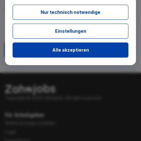
für diese Suche gibt. Tragen Sie sich dafür einfach in den
kostenlosen Newsletter ein.
Nur technisch notwendige
Ich stimme zu, über neue Stellenangebote per E-Mail
Einstellungen
benachrichtigt zu werden.
Alle akzeptieren
Absenden
Copyright © 2026 Zahnjobs.
All right reserved.
Für Arbeitgeber
Stellenanzeige erstellen
Login
Registrieren