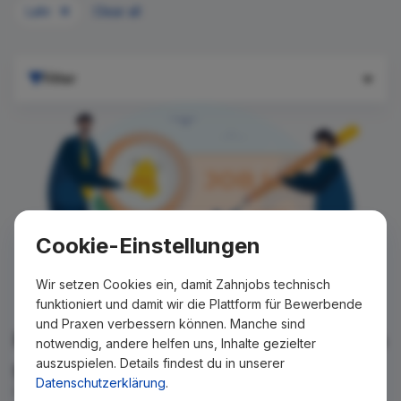
Lahr
Clear all
Filter
Cookie-Einstellungen
Wir setzen Cookies ein, damit Zahnjobs technisch
funktioniert und damit wir die Plattform für Bewerbende
und Praxen verbessern können. Manche sind
Für Ihre Suche konnte kein Ergebnis
notwendig, andere helfen uns, Inhalte gezielter
auszuspielen. Details findest du in unserer
gefunden werden!
Datenschutzerklärung
.
Wir teilen Ihnen gern mit, wenn es ein neues Stellenangebot