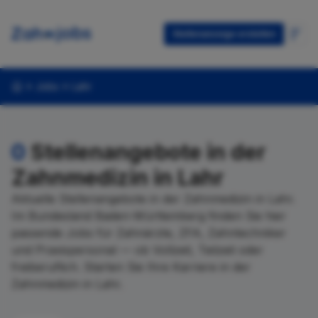
Stellenanzeige erstellen
Jobs
Lahr
0
Stellenangebote in der
Zahnmedizin in Lahr
Aktuelle Stellenangebote in der Zahnmedizin in Lahr.
Im Bundesland Baden-Württemberg finden Sie hier
passende Jobs für Zahnärzte, ZFA, Zahntechniker
und Praxispersonal — ob Vollzeit, Teilzeit oder
freiberuflich. Starten Sie Ihre Karriere in der
Zahnmedizin in Lahr.