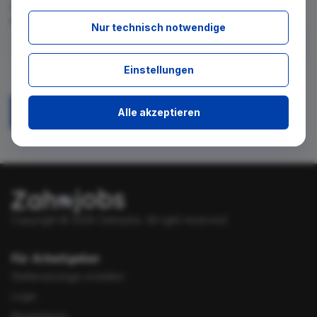
für diese Suche gibt. Tragen Sie sich dafür einfach in den
kostenlosen Newsletter ein.
Nur technisch notwendige
Ich stimme zu, über neue Stellenangebote per E-Mail
Einstellungen
benachrichtigt zu werden.
Alle akzeptieren
Absenden
Copyright © 2026 Zahnjobs.
All right reserved.
Für Arbeitgeber
Stellenanzeige erstellen
Login
Registrieren