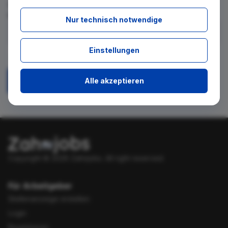
für diese Suche gibt. Tragen Sie sich dafür einfach in den
kostenlosen Newsletter ein.
Nur technisch notwendige
Ich stimme zu, über neue Stellenangebote per E-Mail
Einstellungen
benachrichtigt zu werden.
Alle akzeptieren
Absenden
Copyright © 2026 Zahnjobs.
All right reserved.
Für Arbeitgeber
Stellenanzeige erstellen
Login
Registrieren