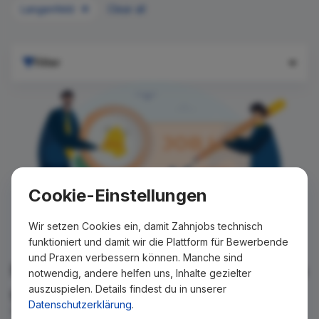
Langenfeld
Clear all
Filter
Cookie-Einstellungen
Wir setzen Cookies ein, damit Zahnjobs technisch
funktioniert und damit wir die Plattform für Bewerbende
und Praxen verbessern können. Manche sind
Für Ihre Suche konnte kein Ergebnis
notwendig, andere helfen uns, Inhalte gezielter
auszuspielen. Details findest du in unserer
gefunden werden!
Datenschutzerklärung
.
Wir teilen Ihnen gern mit, wenn es ein neues Stellenangebot