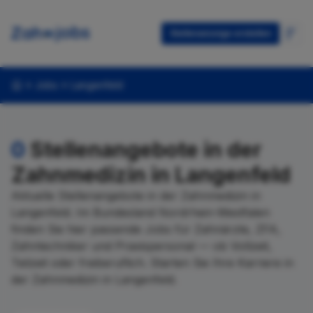
Stellenanzeige erstellen
Jobs
Langenfeld
0
Stellenangebote in der
Zahnmedizin in Langenfeld
Aktuelle Stellenangebote in der Zahnmedizin in
Langenfeld. Im Bundesland Nordrhein-Westfalen
finden Sie hier passende Jobs für Zahnärzte, ZFA,
Zahntechniker und Praxispersonal — ob Vollzeit,
Teilzeit oder freiberuflich. Starten Sie Ihre Karriere in
der Zahnmedizin in Langenfeld.