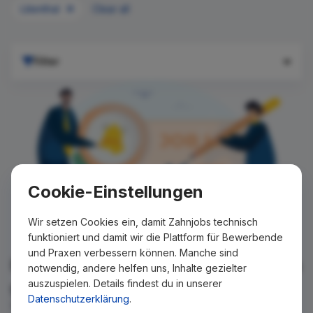
Lilienthal
Clear all
Filter
Cookie-Einstellungen
Wir setzen Cookies ein, damit Zahnjobs technisch
funktioniert und damit wir die Plattform für Bewerbende
und Praxen verbessern können. Manche sind
Für Ihre Suche konnte kein Ergebnis
notwendig, andere helfen uns, Inhalte gezielter
auszuspielen. Details findest du in unserer
gefunden werden!
Datenschutzerklärung
.
Wir teilen Ihnen gern mit, wenn es ein neues Stellenangebot