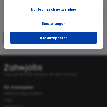
für diese Suche gibt. Tragen Sie sich dafür einfach in den
kostenlosen Newsletter ein.
Nur technisch notwendige
Ich stimme zu, über neue Stellenangebote per E-Mail
Einstellungen
benachrichtigt zu werden.
Alle akzeptieren
Absenden
Copyright © 2026 Zahnjobs.
All right reserved.
Für Arbeitgeber
Stellenanzeige erstellen
Login
Registrieren