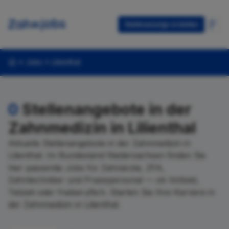
Stellenanzeige erstellen
Jobs
Lilienthal
0
Stellenangebote in der
Zahnmedizin in Lilienthal
Aktuelle Stellenangebote in der Zahnmedizin in
Lilienthal. Im Bundesland Niedersachsen finden Sie
hier passende Jobs für Zahnärzte, ZFA,
Zahntechniker und Praxispersonal — ob Vollzeit,
Teilzeit oder freiberuflich. Starten Sie Ihre Karriere in
der Zahnmedizin in Lilienthal.